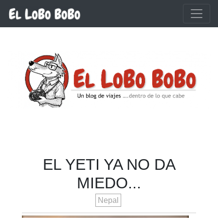
Ir al contenido principal
EL YETI YA NO DA
MIEDO...
Nepal