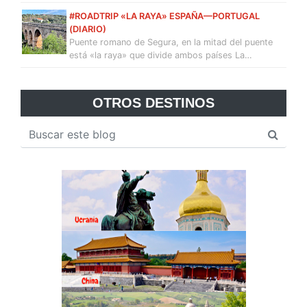
#ROADTRIP «LA RAYA» ESPAÑA—PORTUGAL
(DIARIO)
Puente romano de Segura, en la mitad del puente
está «la raya» que divide ambos países La…
OTROS DESTINOS