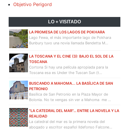
Objetivo Perigord
LO + VISITADO
LA PROMESA DE LOS LAGOS DE POKHARA
Lago Fewa, el más importante lago de Pokhara
Bunbury tuvo una novia llamada Bendetta M…
LA TOSCANA Y EL CINE (3): BAJO EL SOL DE LA
TOSCANA
Cortona Si hay una película apropiada para la
Toscana esa es Under the Tuscan Sun (t…
BUSCANDO A MAHOMA... LA BASÍLICA DE SAN
PETRONIO
Basílica de San Petronio en la Plaza Mayor de
Bolonia. No te vengas sin ver a Mahoma me …
"LA CATEDRAL DEL MAR"… ENTRE LA NOVELA Y LA
REALIDAD
La catedral del mar es la primera novela del
abogado y escritor español Ildefonso Falcone…