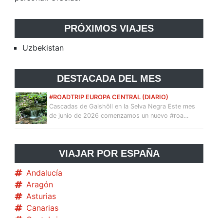
PRÓXIMOS VIAJES
Uzbekistan
DESTACADA DEL MES
#ROADTRIP EUROPA CENTRAL (DIARIO)
Cascadas de Gaishöll en la Selva Negra Este mes
de junio de 2026 comenzamos un nuevo #roa…
VIAJAR POR ESPAÑA
Andalucía
Aragón
Asturias
Canarias