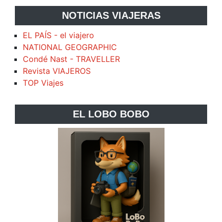
NOTICIAS VIAJERAS
EL PAÍS - el viajero
NATIONAL GEOGRAPHIC
Condé Nast - TRAVELLER
Revista VIAJEROS
TOP Viajes
EL LOBO BOBO