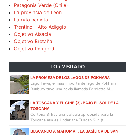
Patagonia Verde (Chile)
La provincia de León
La ruta carlista
Trentino - Alto Adiggio
Objetivo Alsacia
Objetivo Bretaña
Objetivo Perigord
LO + VISITADO
LA PROMESA DE LOS LAGOS DE POKHARA
Lago Fewa, el más importante lago de Pokhara
Bunbury tuvo una novia llamada Bendetta M…
LA TOSCANA Y EL CINE (3): BAJO EL SOL DE LA
TOSCANA
Cortona Si hay una película apropiada para la
Toscana esa es Under the Tuscan Sun (t…
BUSCANDO A MAHOMA... LA BASÍLICA DE SAN