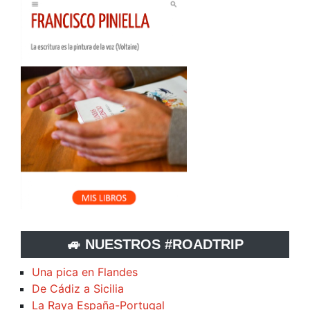
🚙 NUESTROS #ROADTRIP
Una pica en Flandes
De Cádiz a Sicilia
La Raya España-Portugal