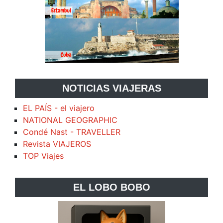
NOTICIAS VIAJERAS
EL PAÍS - el viajero
NATIONAL GEOGRAPHIC
Condé Nast - TRAVELLER
Revista VIAJEROS
TOP Viajes
EL LOBO BOBO