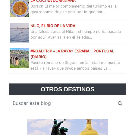
LA COCINA UCRANIANA
Borsch El mejor complemento del turismo es la
gastronomía de ese país por lo que par…
NILO, EL RÍO DE LA VIDA
Una faluca surca el Nilo... el tiempo no ha pasado
por aquí. Ayer salía en el Teledia…
#ROADTRIP «LA RAYA» ESPAÑA—PORTUGAL
(DIARIO)
Puente romano de Segura, en la mitad del puente
está «la raya» que divide ambos países La…
OTROS DESTINOS