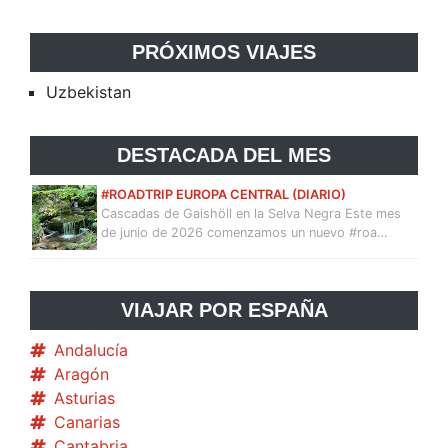
PRÓXIMOS VIAJES
Uzbekistan
DESTACADA DEL MES
#ROADTRIP EUROPA CENTRAL (DIARIO)
Cascadas de Gaishöll en la Selva Negra Este mes
de junio de 2026 comenzamos un nuevo #roa…
VIAJAR POR ESPAÑA
Andalucía
Aragón
Asturias
Canarias
Cantabria