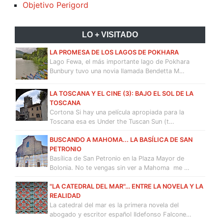
Objetivo Perigord
LO + VISITADO
LA PROMESA DE LOS LAGOS DE POKHARA
Lago Fewa, el más importante lago de Pokhara
Bunbury tuvo una novia llamada Bendetta M…
LA TOSCANA Y EL CINE (3): BAJO EL SOL DE LA
TOSCANA
Cortona Si hay una película apropiada para la
Toscana esa es Under the Tuscan Sun (t…
BUSCANDO A MAHOMA... LA BASÍLICA DE SAN
PETRONIO
Basílica de San Petronio en la Plaza Mayor de
Bolonia. No te vengas sin ver a Mahoma me …
"LA CATEDRAL DEL MAR"… ENTRE LA NOVELA Y LA
REALIDAD
La catedral del mar es la primera novela del
abogado y escritor español Ildefonso Falcone…