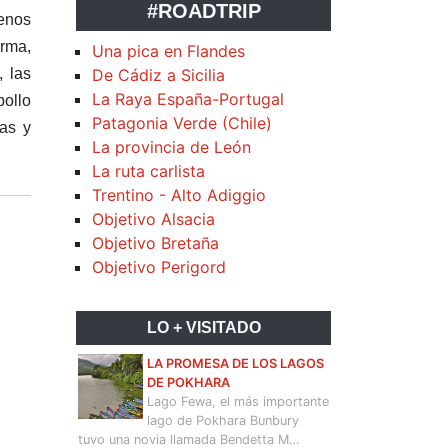
#ROADTRIP
lenos
arma,
Una pica en Flandes
, las
De Cádiz a Sicilia
La Raya España-Portugal
ollo
Patagonia Verde (Chile)
has y
La provincia de León
La ruta carlista
Trentino - Alto Adiggio
Objetivo Alsacia
Objetivo Bretaña
Objetivo Perigord
LO + VISITADO
LA PROMESA DE LOS LAGOS
DE POKHARA
Lago Fewa, el más importante
lago de Pokhara Bunbury
tuvo una novia llamada Bendetta M…