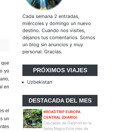
Cada semana 2 entradas,
miércoles y domingo un nuevo
destino. Cuando nos visites,
déjanos tus comentarios. Somos
un blog sin anuncios y muy
personal. Gracias.
y que
PRÓXIMOS VIAJES
ro yo
rano,
Uzbekistan
al en
DESTACADA DEL MES
es el
#ROADTRIP EUROPA
CENTRAL (DIARIO)
es un
Cascadas de Gaishöll en la
ntes
Selva Negra Este mes de