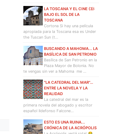
LA TOSCANA Y EL CINE (3):
BAJO EL SOL DE LA
TOSCANA
Cortona Si hay una película
apropiada para la Toscana esa es Under
the Tuscan Sun (t…
BUSCANDO A MAHOMA... LA
BASÍLICA DE SAN PETRONIO
Basílica de San Petronio en la
Plaza Mayor de Bolonia. No
te vengas sin ver a Mahoma me …
"LA CATEDRAL DEL MAR"…
ENTRE LA NOVELA Y LA
REALIDAD
La catedral del mar es la
primera novela del abogado y escritor
español Ildefonso Falcone…
ESTO ES UNA RUINA...
CRÓNICA DE LA ACRÓPOLIS
La Acrópolis ¡está rota! 😂