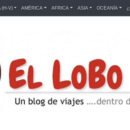
(H-V)
AMÉRICA
AFRICA
ASIA
OCEANÍA
¿