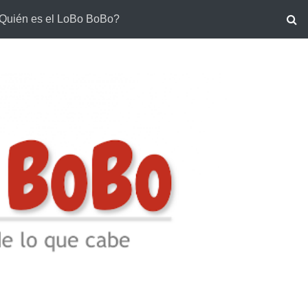
Quién es el LoBo BoBo?