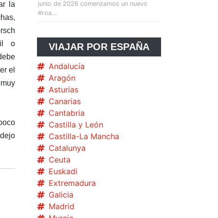
ar la
junio de 2026 comenzamos un nuevo
#roa…
chas,
orsch
il o
VIAJAR POR ESPAÑA
 debe
Andalucía
er el
Aragón
o muy
Asturias
Canarias
Cantabria
 poco
Castilla y León
 dejo
Castilla-La Mancha
Catalunya
Ceuta
Euskadi
Extremadura
Galicia
Madrid