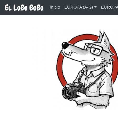
Ir al contenido principal
Inicio
EUROPA (A-G)
EUROPA 