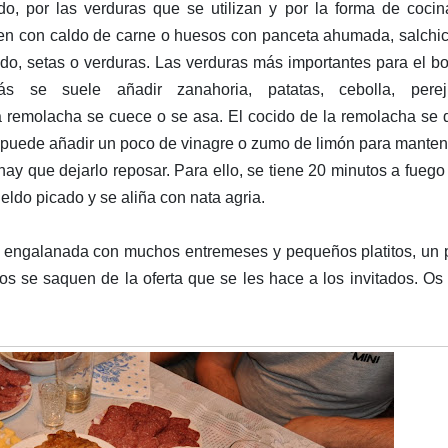
ldo, por las verduras que se utilizan y por la forma de cocin
ien con caldo de carne o huesos con panceta ahumada, salchi
o, setas o verduras. Las verduras más importantes para el b
 se suele añadir zanahoria, patatas, cebolla, perej
a remolacha se cuece o se asa. El cocido de la remolacha se
e puede añadir un poco de vinagre o zumo de limón para manten
hay que dejarlo reposar. Para ello, se tiene 20 minutos a fueg
neldo picado y se aliña con nata agria.
r engalanada con muchos entremeses y pequeños platitos, un
todos se saquen de la oferta que se les hace a los invitados. Os