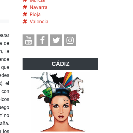
Murcia
Navarra
Rioja
Valencia
parar
la de
, la
pende
CÁDIZ
, que
uedes
), el
, con
picos
luego
 Y no
paña.
n los