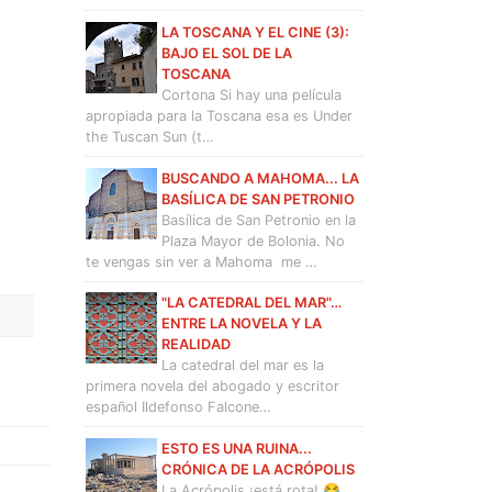
LA TOSCANA Y EL CINE (3):
BAJO EL SOL DE LA
TOSCANA
Cortona Si hay una película
apropiada para la Toscana esa es Under
the Tuscan Sun (t…
BUSCANDO A MAHOMA... LA
BASÍLICA DE SAN PETRONIO
Basílica de San Petronio en la
Plaza Mayor de Bolonia. No
te vengas sin ver a Mahoma me …
"LA CATEDRAL DEL MAR"…
ENTRE LA NOVELA Y LA
REALIDAD
La catedral del mar es la
primera novela del abogado y escritor
español Ildefonso Falcone…
ESTO ES UNA RUINA...
CRÓNICA DE LA ACRÓPOLIS
La Acrópolis ¡está rota! 😂