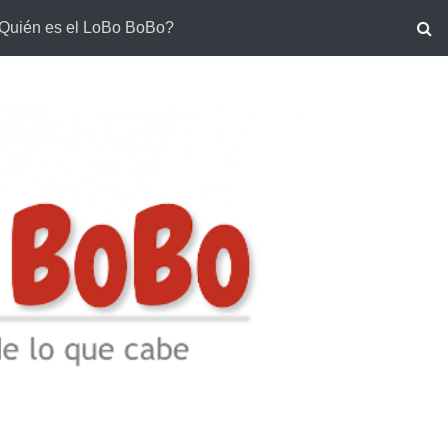
Quién es el LoBo BoBo?