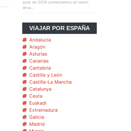
junio de 2026 comenzamos un nuevo
#roa…
VIAJAR POR ESPAÑA
Andalucía
Aragón
Asturias
Canarias
Cantabria
Castilla y León
Castilla-La Mancha
Catalunya
Ceuta
Euskadi
Extremadura
Galicia
Madrid