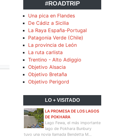
#ROADTRIP
Una pica en Flandes
De Cádiz a Sicilia
La Raya España-Portugal
Patagonia Verde (Chile)
La provincia de León
La ruta carlista
Trentino - Alto Adiggio
Objetivo Alsacia
Objetivo Bretaña
Objetivo Perigord
LO + VISITADO
LA PROMESA DE LOS LAGOS
DE POKHARA
Lago Fewa, el más importante
lago de Pokhara Bunbury
tuvo una novia llamada Bendetta M…