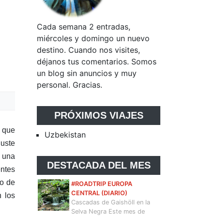
Cada semana 2 entradas,
miércoles y domingo un nuevo
destino. Cuando nos visites,
déjanos tus comentarios. Somos
un blog sin anuncios y muy
personal. Gracias.
PRÓXIMOS VIAJES
l que
Uzbekistan
guste
s una
DESTACADA DEL MES
entes
do de
#ROADTRIP EUROPA
CENTRAL (DIARIO)
n los
Cascadas de Gaishöll en la
Selva Negra Este mes de