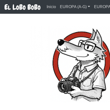
Ir al contenido principal
Inicio
EUROPA (A-G)
EUROPA 