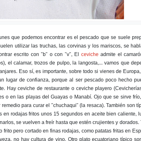
munes que podemos encontrar es el pescado que se suele pre
suelen utilizar las truchas, las corvinas y los mariscos, se hab
trar escrito con "b" o con "v", El
ceviche
admite el camarón
s), el calamar, trozos de pulpo, la langosta,... vamos que de
anjares. Eso sí, es importante, sobre todo si vienes de Europa
 un lugar de confianza, porque al ser pescado poco hecho p
nte. Hay ceviche de restaurante o ceviche playero (Cevicherías
es o en las playas del Guayas o Manabí. Ojo que se sirve frío
 remedio para curar el "chuchaqui" (la resaca). También son tí
 en rodajas fritos unos 15 segundos en aceite bien caliente, 
narlos, se vuelven a freír hasta que estén crujientes y dorados.
 frito pero cortado en finas rodajas, como patatas fritas en Es
a, no hay cultura de vino. Otro plato ecuatoriano típico so