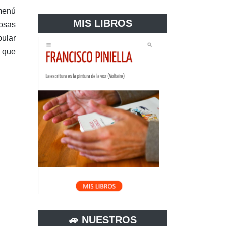
menú
MIS LIBROS
rosas
pular
y que
🚙 NUESTROS