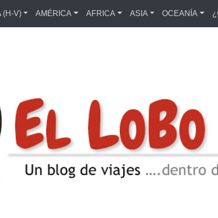
(H-V)
AMÉRICA
AFRICA
ASIA
OCEANÍA
¿