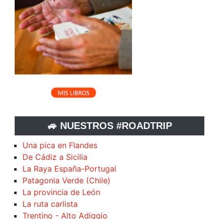
🚙 NUESTROS #ROADTRIP
Una pica en Flandes
De Cádiz a Sicilia
La Raya España-Portugal
Patagonia Verde (Chile)
La provincia de León
La ruta carlista
Trentino - Alto Adiggio