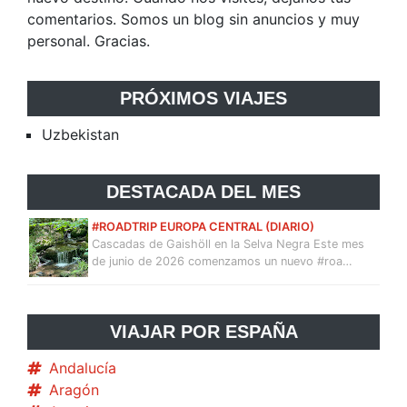
comentarios. Somos un blog sin anuncios y muy
personal. Gracias.
PRÓXIMOS VIAJES
Uzbekistan
DESTACADA DEL MES
#ROADTRIP EUROPA CENTRAL (DIARIO)
Cascadas de Gaishöll en la Selva Negra Este mes
de junio de 2026 comenzamos un nuevo #roa…
VIAJAR POR ESPAÑA
Andalucía
Aragón