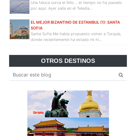
Una faluca surca el Nilo... el tiempo no ha pasado
por aquí. Ayer salía en el Teledia…
EL MEJOR BIZANTINO DE ESTAMBUL (1): SANTA
SOFIA
Santa Sofia Me había propuesto volver a Turquía,
donde recientemente ha estado mi hi…
OTROS DESTINOS