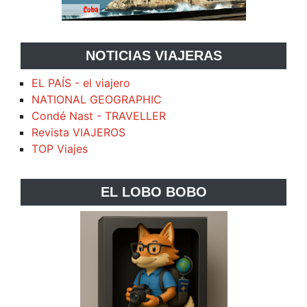
NOTICIAS VIAJERAS
EL PAÍS - el viajero
NATIONAL GEOGRAPHIC
Condé Nast - TRAVELLER
Revista VIAJEROS
TOP Viajes
EL LOBO BOBO