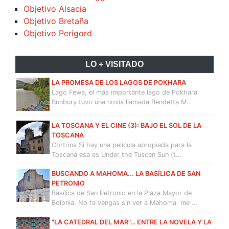
Objetivo Alsacia
Objetivo Bretaña
Objetivo Perigord
LO + VISITADO
LA PROMESA DE LOS LAGOS DE POKHARA
Lago Fewa, el más importante lago de Pokhara
Bunbury tuvo una novia llamada Bendetta M…
LA TOSCANA Y EL CINE (3): BAJO EL SOL DE LA
TOSCANA
Cortona Si hay una película apropiada para la
Toscana esa es Under the Tuscan Sun (t…
BUSCANDO A MAHOMA... LA BASÍLICA DE SAN
PETRONIO
Basílica de San Petronio en la Plaza Mayor de
Bolonia. No te vengas sin ver a Mahoma me …
"LA CATEDRAL DEL MAR"… ENTRE LA NOVELA Y LA