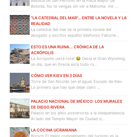
Basílica de San Petronio en la Plaza Mayor de
Bolonia. No te vengas sin ver a Mahoma me …
"LA CATEDRAL DEL MAR"… ENTRE LA NOVELA Y LA
REALIDAD
La catedral del mar es la primera novela del
abogado y escritor español Ildefonso Falcone…
ESTO ES UNA RUINA... CRÓNICA DE LA
ACRÓPOLIS
La Acrópolis ¡está rota! 😂 Decía el Gran Wyoming,
un día, que en Grecia está todo ro…
CÓMO VER KIEV EN 3 DÍAS
Torre de San Nicolás (en el agua) Escudo de Kiev
Lo primero que hay que dejar claro …
PALACIO NACIONAL DE MÉXICO: LOS MURALES
DE DIEGO RIVERA
Palacio en los años posteriores a la independencia.
Al lado del Templo Mayor de Ciudad d…
LA COCINA UCRANIANA
Borsch El mejor complemento del turismo es la