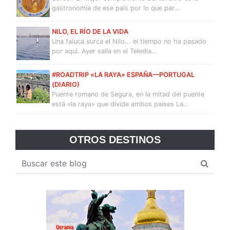
gastronomía de ese país por lo que par…
NILO, EL RÍO DE LA VIDA
Una faluca surca el Nilo... el tiempo no ha pasado
por aquí. Ayer salía en el Teledia…
#ROADTRIP «LA RAYA» ESPAÑA—PORTUGAL
(DIARIO)
Puente romano de Segura, en la mitad del puente
está «la raya» que divide ambos países La…
OTROS DESTINOS