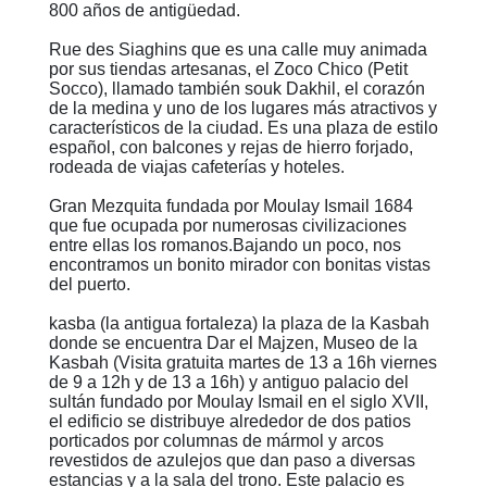
800 años de antigüedad.
Rue des Siaghins que es una calle muy animada
por sus tiendas artesanas, el Zoco Chico (Petit
Socco), llamado también souk Dakhil, el corazón
de la medina y uno de los lugares más atractivos y
característicos de la ciudad. Es una plaza de estilo
español, con balcones y rejas de hierro forjado,
rodeada de viajas cafeterías y hoteles.
Gran Mezquita fundada por Moulay Ismail 1684
que fue ocupada por numerosas civilizaciones
entre ellas los romanos.Bajando un poco, nos
encontramos un bonito mirador con bonitas vistas
del puerto.
kasba (la antigua fortaleza) la plaza de la Kasbah
donde se encuentra Dar el Majzen, Museo de la
Kasbah (Visita gratuita martes de 13 a 16h viernes
de 9 a 12h y de 13 a 16h) y antiguo palacio del
sultán fundado por Moulay Ismail en el siglo XVII,
el edificio se distribuye alrededor de dos patios
porticados por columnas de mármol y arcos
revestidos de azulejos que dan paso a diversas
estancias y a la sala del trono. Este palacio es