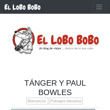
Ir al contenido principal
TÁNGER Y PAUL
BOWLES
Marruecos
Paisajes literarios