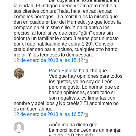
bar cuya fama no se entiende en
la ciudad. El indigno dueño y camarero recibe a
sus clientes con un: "hala, hala! entrad, entrad
como los borregos!" La morcilla es la misma que
dan en cualquier bar del Húmedo, ya que todos la
compran en el mismo sitio. Y en cuanto a los
precios, al loro! si ve que eres "güiri" cobra sin
dolor (a un familiar le cobro 3 euros por un mosto
por el que habitualmente cobra 1,20). Consejo:
cualquier otro bar e incluso, cualquier otro barrio,
mejor. Y los leoneses lo demuestran.
12 de enero de 2013 a las 15:42
Paco Piniella
ha dicho que…
Veo que hay opiniones para todos
los gustos, yo no soy de León
pero me gustó. Lo normal que se
hacen opiniones, sobre todo si
son negativas, es firmarlas con
nombre y apellidos ¿No creéis? El anonimato no
es un buen abrigo.
12 de enero de 2013 a las 16:57
Anónimo ha dicho que…
La morcilla de León es un manjar,
y la de La Bicha más.