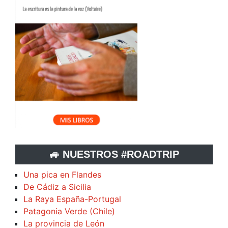
🚙 NUESTROS #ROADTRIP
Una pica en Flandes
De Cádiz a Sicilia
La Raya España-Portugal
Patagonia Verde (Chile)
La provincia de León