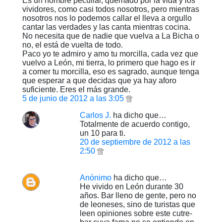
Es un hombre peculiar, quemado por la vida y los
vividores, como casi todos nosotros, pero mientras
nosotros nos lo podemos callar el lleva a orgullo
cantar las verdades y las canta mientras cocina.
No necesita que de nadie que vuelva a La Bicha o
no, el está de vuelta de todo.
Paco yo te admiro y amo tu morcilla, cada vez que
vuelvo a León, mi tierra, lo primero que hago es ir
a comer tu morcilla, eso es sagrado, aunque tenga
que esperar a que decidas que ya hay aforo
suficiente. Eres el más grande.
5 de junio de 2012 a las 3:05
Carlos J.
ha dicho que…
Totalmente de acuerdo contigo,
un 10 para ti.
20 de septiembre de 2012 a las
2:50
Anónimo
ha dicho que…
He vivido en León durante 30
años. Bar lleno de gente, pero no
de leoneses, sino de turistas que
leen opiniones sobre este cutre-