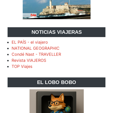
NOTICIAS VIAJERAS
EL PAÍS - el viajero
NATIONAL GEOGRAPHIC
Condé Nast - TRAVELLER
Revista VIAJEROS
TOP Viajes
EL LOBO BOBO