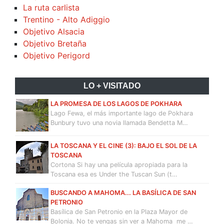
La ruta carlista
Trentino - Alto Adiggio
Objetivo Alsacia
Objetivo Bretaña
Objetivo Perigord
LO + VISITADO
LA PROMESA DE LOS LAGOS DE POKHARA
Lago Fewa, el más importante lago de Pokhara
Bunbury tuvo una novia llamada Bendetta M…
LA TOSCANA Y EL CINE (3): BAJO EL SOL DE LA
TOSCANA
Cortona Si hay una película apropiada para la
Toscana esa es Under the Tuscan Sun (t…
BUSCANDO A MAHOMA... LA BASÍLICA DE SAN
PETRONIO
Basílica de San Petronio en la Plaza Mayor de
Bolonia. No te vengas sin ver a Mahoma me …