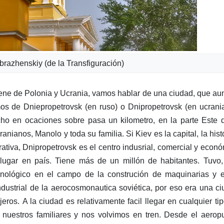
brazhenskiy (de la Transfiguración)
ene de Polonia y Ucrania, vamos hablar de una ciudad, que a
mos de Dniepropetrovsk (en ruso) o Dnipropetrovsk (en ucrani
cho en ocaciones sobre pasa un kilometro, en la parte Este 
anianos, Manolo y toda su familia. Si Kiev es la capital, la hist
strativa, Dnipropetrovsk es el centro indusrial, comercial y econ
 lugar en país. Tiene más de un millón de habitantes. Tuvo
ecnológico en el campo de la construción de maquinarias y 
dustrial de la aerocosmonautica soviética, por eso era una c
jeros. A la ciudad es relativamente facil llegar en cualquier ti
 nuestros familiares y nos volvimos en tren. Desde el aerop