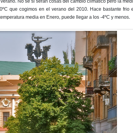
erano. No se si serán cosas del cambio climático pero la med
40ºC que cogimos en el verano del 2010. Hace bastante frio 
a temperatura media en Enero, puede llegar a los -4ºC y menos.