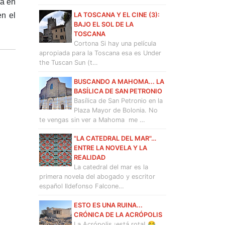
ia en
en el
LA TOSCANA Y EL CINE (3):
BAJO EL SOL DE LA
TOSCANA
Cortona Si hay una película
apropiada para la Toscana esa es Under
the Tuscan Sun (t…
BUSCANDO A MAHOMA... LA
BASÍLICA DE SAN PETRONIO
Basílica de San Petronio en la
Plaza Mayor de Bolonia. No
te vengas sin ver a Mahoma me …
"LA CATEDRAL DEL MAR"…
ENTRE LA NOVELA Y LA
REALIDAD
La catedral del mar es la
primera novela del abogado y escritor
español Ildefonso Falcone…
ESTO ES UNA RUINA...
CRÓNICA DE LA ACRÓPOLIS
La Acrópolis ¡está rota! 😂