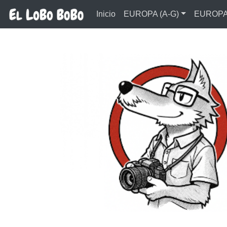
Ir al contenido principal
Inicio
EUROPA (A-G)
EUROPA 