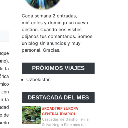
Cada semana 2 entradas,
miércoles y domingo un nuevo
destino. Cuando nos visites,
déjanos tus comentarios. Somos
un blog sin anuncios y muy
personal. Gracias.
unque
ano).
PRÓXIMOS VIAJES
de la
órica
Uzbekistan
ómico
, con
DESTACADA DEL MES
en la
iudad
#ROADTRIP EUROPA
CENTRAL (DIARIO)
po de
Cascadas de Gaishöll en la
uerto
Selva Negra Este mes de