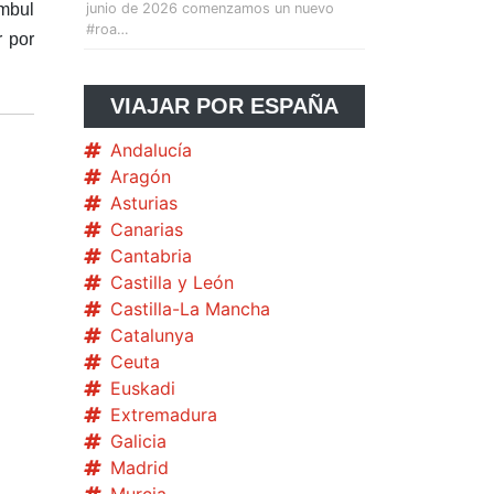
ambul
junio de 2026 comenzamos un nuevo
#roa…
r por
VIAJAR POR ESPAÑA
Andalucía
Aragón
Asturias
Canarias
Cantabria
Castilla y León
Castilla-La Mancha
Catalunya
Ceuta
Euskadi
Extremadura
Galicia
Madrid