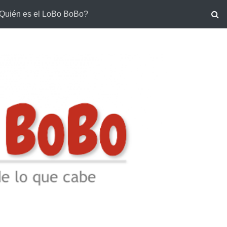
Quién es el LoBo BoBo?