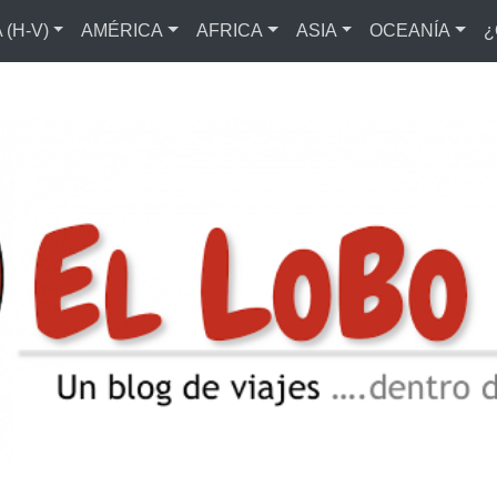
(H-V)
AMÉRICA
AFRICA
ASIA
OCEANÍA
¿