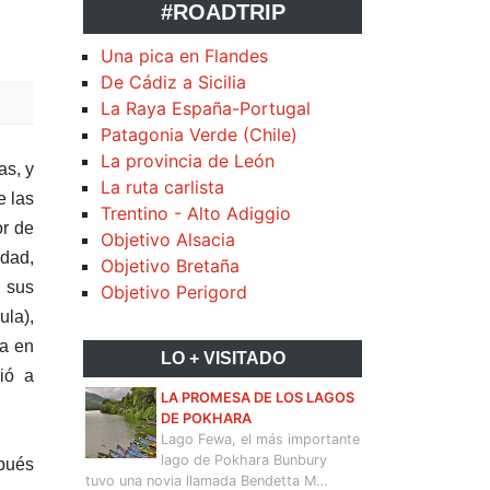
#ROADTRIP
Una pica en Flandes
De Cádiz a Sicilia
La Raya España-Portugal
Patagonia Verde (Chile)
La provincia de León
as, y
La ruta carlista
e las
Trentino - Alto Adiggio
or de
Objetivo Alsacia
udad,
Objetivo Bretaña
n sus
Objetivo Perigord
ula),
sa en
LO + VISITADO
ió a
LA PROMESA DE LOS LAGOS
DE POKHARA
Lago Fewa, el más importante
lago de Pokhara Bunbury
 pués
tuvo una novia llamada Bendetta M…