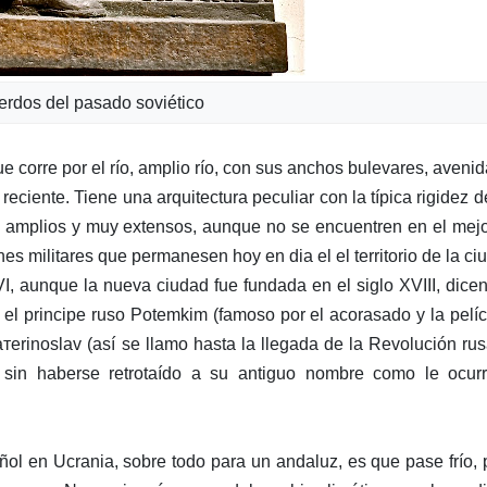
rdos del pasado soviético
corre por el río, amplio río, con sus anchos bulevares, avenid
iente. Tiene una arquitectura peculiar con la típica rigidez d
n amplios y muy extensos, aunque no se encuentren en el mej
nes militares que permanesen hoy en dia el el territorio de la ci
, aunque la nueva ciudad fue fundada en el siglo XVIII, dice
 el principe ruso Potemkim (famoso por el acorasado y la pelíc
теrinoslav (así se llamo hasta la llegada de la Revolución ru
 sin haberse retrotaído a su antiguo nombre como le ocurr
ol en Ucrania, sobre todo para un andaluz, es que pase frío,