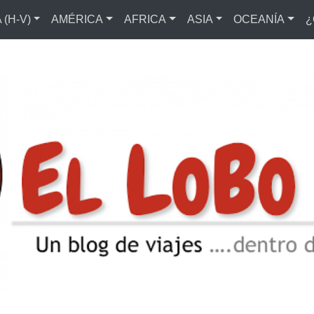
(H-V)
AMÉRICA
AFRICA
ASIA
OCEANÍA
¿