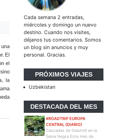
Cada semana 2 entradas,
miércoles y domingo un nuevo
destino. Cuando nos visites,
déjanos tus comentarios. Somos
 una
un blog sin anuncios y muy
personal. Gracias.
r. El
on el
 sino
PRÓXIMOS VIAJES
a, la
Uzbekistan
llama
oneda
DESTACADA DEL MES
#ROADTRIP EUROPA
CENTRAL (DIARIO)
Cascadas de Gaishöll en la
Selva Negra Este mes de