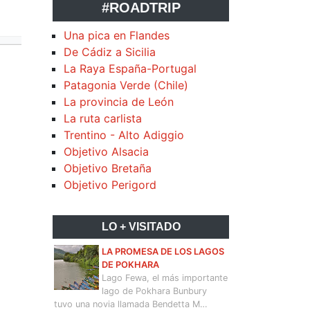
#ROADTRIP
Una pica en Flandes
De Cádiz a Sicilia
La Raya España-Portugal
Patagonia Verde (Chile)
La provincia de León
La ruta carlista
Trentino - Alto Adiggio
Objetivo Alsacia
Objetivo Bretaña
Objetivo Perigord
LO + VISITADO
LA PROMESA DE LOS LAGOS
DE POKHARA
Lago Fewa, el más importante
lago de Pokhara Bunbury
tuvo una novia llamada Bendetta M…