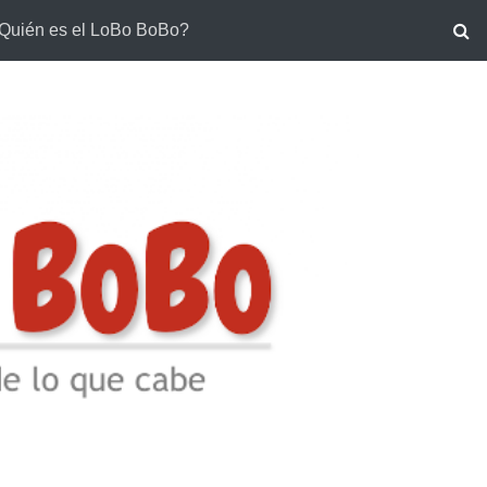
Quién es el LoBo BoBo?