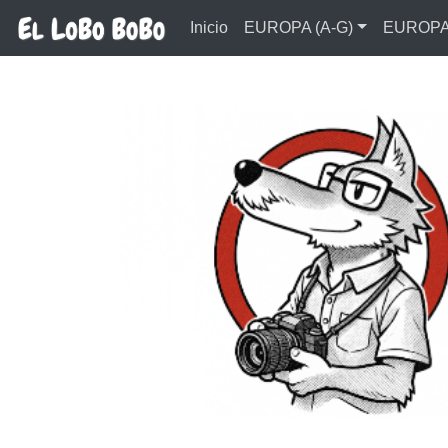
Ir al contenido principal
Inicio
EUROPA (A-G)
EUROPA 