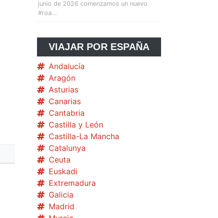
junio de 2026 comenzamos un nuevo
#roa…
VIAJAR POR ESPAÑA
Andalucía
Aragón
Asturias
Canarias
Cantabria
Castilla y León
Castilla-La Mancha
Catalunya
Ceuta
Euskadi
Extremadura
Galicia
Madrid