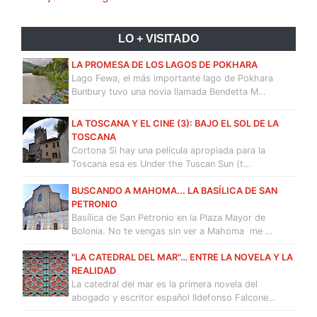
LO + VISITADO
LA PROMESA DE LOS LAGOS DE POKHARA
Lago Fewa, el más importante lago de Pokhara
Bunbury tuvo una novia llamada Bendetta M…
LA TOSCANA Y EL CINE (3): BAJO EL SOL DE LA
TOSCANA
Cortona Si hay una película apropiada para la
Toscana esa es Under the Tuscan Sun (t…
BUSCANDO A MAHOMA... LA BASÍLICA DE SAN
PETRONIO
Basílica de San Petronio en la Plaza Mayor de
Bolonia. No te vengas sin ver a Mahoma me …
"LA CATEDRAL DEL MAR"… ENTRE LA NOVELA Y LA
REALIDAD
La catedral del mar es la primera novela del
abogado y escritor español Ildefonso Falcone…