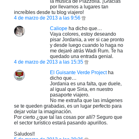
la música de Piazzolla. ¡Gracias
por llevarnos a lugares tan
increíbles desde tu blog viajero!
4 de marzo de 2013 a las 9:56
Caliope
ha dicho que…
Vaya colores, estoy deseando
pisar Jordania, a ver si cae pronto
y desde luego cuando lo haga no
me dejaré atrás Wadi Rum. Te ha
quedado una entrada genial.
4 de marzo de 2013 a las 15:35
El Guisante Verde Project
ha
dicho que…
Jordania es una falta, que duele,
al igual que Siria, en nuestro
pasaporte viajero.
No me extraña que las imágenes
se te queden grabadas, es un lugar perfecto para
dejar volar la imaginación.
Por cierto ¿que tal las cosas por allí? Seguro que
el sector turístico estará pasando apurillos.
Saludos!!