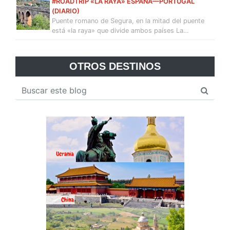
#ROADTRIP «LA RAYA» ESPAÑA—PORTUGAL
(DIARIO)
Puente romano de Segura, en la mitad del puente
está «la raya» que divide ambos países La…
OTROS DESTINOS