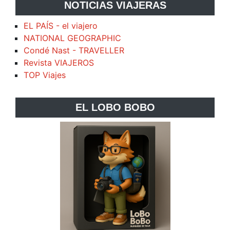
NOTICIAS VIAJERAS
EL PAÍS - el viajero
NATIONAL GEOGRAPHIC
Condé Nast - TRAVELLER
Revista VIAJEROS
TOP Viajes
EL LOBO BOBO