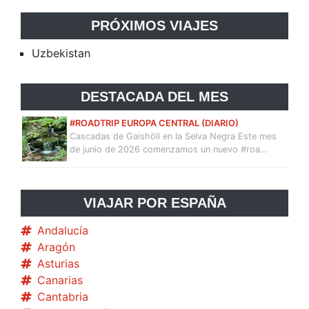
PRÓXIMOS VIAJES
Uzbekistan
DESTACADA DEL MES
#ROADTRIP EUROPA CENTRAL (DIARIO)
Cascadas de Gaishöll en la Selva Negra Este mes
de junio de 2026 comenzamos un nuevo #roa…
VIAJAR POR ESPAÑA
Andalucía
Aragón
Asturias
Canarias
Cantabria