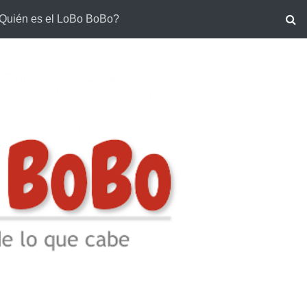
Quién es el LoBo BoBo?