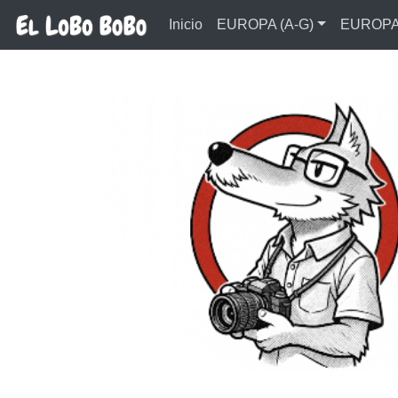
Ir al contenido principal
Inicio
EUROPA (A-G)
EUROPA 