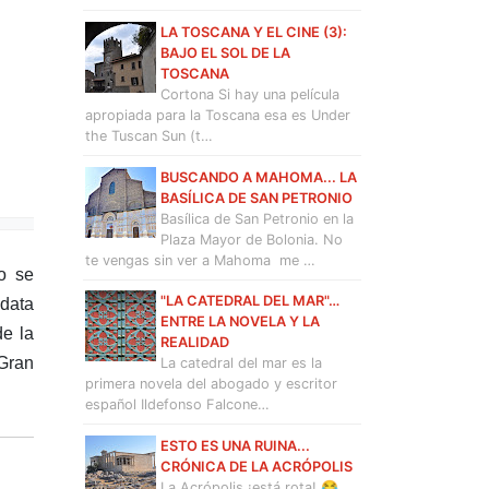
LA TOSCANA Y EL CINE (3):
BAJO EL SOL DE LA
TOSCANA
Cortona Si hay una película
apropiada para la Toscana esa es Under
the Tuscan Sun (t…
BUSCANDO A MAHOMA... LA
BASÍLICA DE SAN PETRONIO
Basílica de San Petronio en la
Plaza Mayor de Bolonia. No
te vengas sin ver a Mahoma me …
o se
"LA CATEDRAL DEL MAR"…
 data
ENTRE LA NOVELA Y LA
de la
REALIDAD
 Gran
La catedral del mar es la
primera novela del abogado y escritor
español Ildefonso Falcone…
ESTO ES UNA RUINA...
CRÓNICA DE LA ACRÓPOLIS
La Acrópolis ¡está rota! 😂