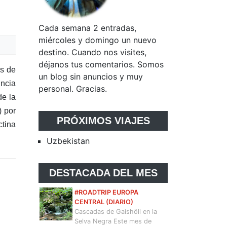
Cada semana 2 entradas,
miércoles y domingo un nuevo
destino. Cuando nos visites,
déjanos tus comentarios. Somos
os de
un blog sin anuncios y muy
incia
personal. Gracias.
de la
) por
PRÓXIMOS VIAJES
ctina
Uzbekistan
DESTACADA DEL MES
#ROADTRIP EUROPA
CENTRAL (DIARIO)
Cascadas de Gaishöll en la
Selva Negra Este mes de