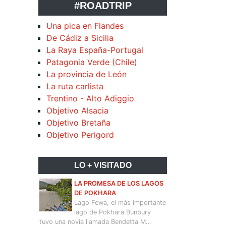
#ROADTRIP
Una pica en Flandes
De Cádiz a Sicilia
La Raya España-Portugal
Patagonia Verde (Chile)
La provincia de León
La ruta carlista
Trentino - Alto Adiggio
Objetivo Alsacia
Objetivo Bretaña
Objetivo Perigord
LO + VISITADO
LA PROMESA DE LOS LAGOS
DE POKHARA
Lago Fewa, el más importante
lago de Pokhara Bunbury
tuvo una novia llamada Bendetta M…