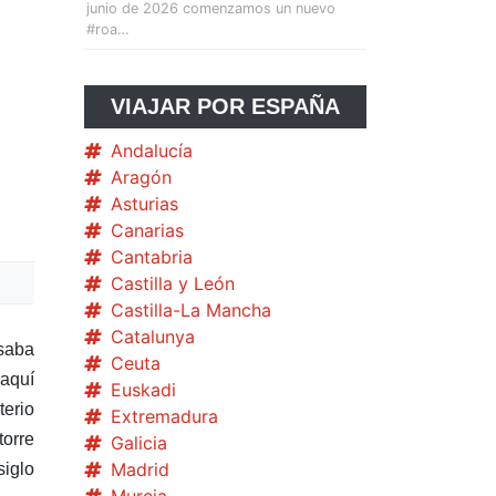
junio de 2026 comenzamos un nuevo
#roa…
VIAJAR POR ESPAÑA
Andalucía
Aragón
Asturias
Canarias
Cantabria
Castilla y León
Castilla-La Mancha
Catalunya
saba
Ceuta
 aquí
Euskadi
terio
Extremadura
torre
Galicia
Madrid
siglo