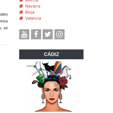
Murcia
Navarra
Rioja
 ateo
Valencia
lesia
s, se
CÁDIZ