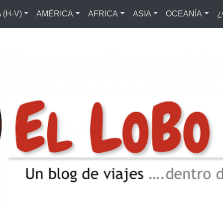
(H-V)
AMÉRICA
AFRICA
ASIA
OCEANÍA
¿