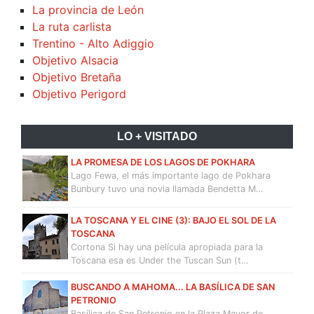
La provincia de León
La ruta carlista
Trentino - Alto Adiggio
Objetivo Alsacia
Objetivo Bretaña
Objetivo Perigord
LO + VISITADO
LA PROMESA DE LOS LAGOS DE POKHARA
Lago Fewa, el más importante lago de Pokhara
Bunbury tuvo una novia llamada Bendetta M…
LA TOSCANA Y EL CINE (3): BAJO EL SOL DE LA
TOSCANA
Cortona Si hay una película apropiada para la
Toscana esa es Under the Tuscan Sun (t…
BUSCANDO A MAHOMA... LA BASÍLICA DE SAN
PETRONIO
Basílica de San Petronio en la Plaza Mayor de