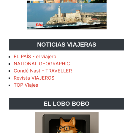
NOTICIAS VIAJERAS
EL PAÍS - el viajero
NATIONAL GEOGRAPHIC
Condé Nast - TRAVELLER
Revista VIAJEROS
TOP Viajes
EL LOBO BOBO