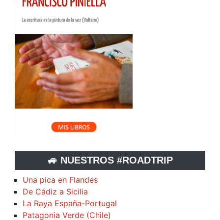
🚙 NUESTROS #ROADTRIP
Una pica en Flandes
De Cádiz a Sicilia
La Raya España-Portugal
Patagonia Verde (Chile)