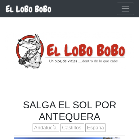
Ir al contenido principal
SALGA EL SOL POR
ANTEQUERA
Andalucía
Castillos
España