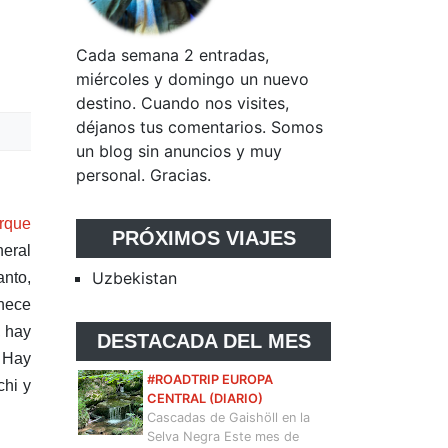
Cada semana 2 entradas,
miércoles y domingo un nuevo
destino. Cuando nos visites,
déjanos tus comentarios. Somos
un blog sin anuncios y muy
personal. Gracias.
rque
PRÓXIMOS VIAJES
neral
Uzbekistan
anto,
enece
, hay
DESTACADA DEL MES
. Hay
#ROADTRIP EUROPA
chi y
CENTRAL (DIARIO)
Cascadas de Gaishöll en la
Selva Negra Este mes de