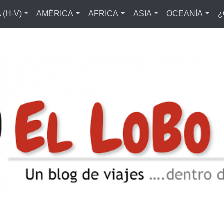
(H-V)
AMÉRICA
AFRICA
ASIA
OCEANÍA
¿