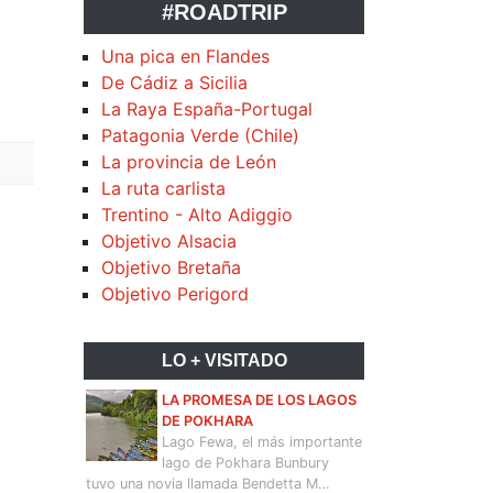
#ROADTRIP
Una pica en Flandes
De Cádiz a Sicilia
La Raya España-Portugal
Patagonia Verde (Chile)
La provincia de León
La ruta carlista
Trentino - Alto Adiggio
Objetivo Alsacia
Objetivo Bretaña
Objetivo Perigord
LO + VISITADO
LA PROMESA DE LOS LAGOS
DE POKHARA
Lago Fewa, el más importante
lago de Pokhara Bunbury
tuvo una novia llamada Bendetta M…