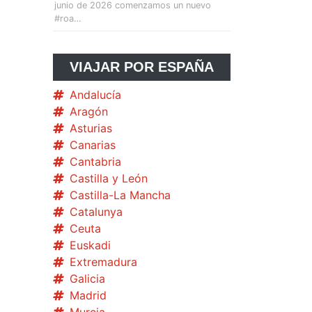
junio de 2026 comenzamos un nuevo
#roa…
VIAJAR POR ESPAÑA
Andalucía
Aragón
Asturias
Canarias
Cantabria
Castilla y León
Castilla-La Mancha
Catalunya
Ceuta
Euskadi
Extremadura
Galicia
Madrid