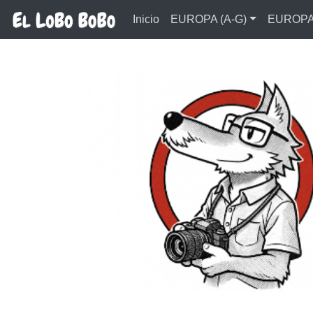
Ir al contenido principal
Inicio
EUROPA (A-G)
EUROPA 