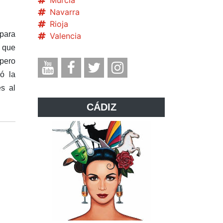
Murcia
Navarra
Rioja
 para
Valencia
, que
 pero
ó la
s al
CÁDIZ