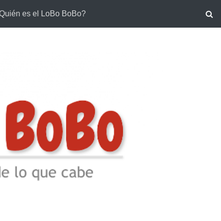
Quién es el LoBo BoBo?