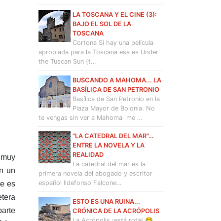
LA TOSCANA Y EL CINE (3):
BAJO EL SOL DE LA
TOSCANA
Cortona Si hay una película
apropiada para la Toscana esa es Under
the Tuscan Sun (t…
BUSCANDO A MAHOMA... LA
BASÍLICA DE SAN PETRONIO
Basílica de San Petronio en la
Plaza Mayor de Bolonia. No
te vengas sin ver a Mahoma me …
"LA CATEDRAL DEL MAR"…
ENTRE LA NOVELA Y LA
REALIDAD
á muy
La catedral del mar es la
n un
primera novela del abogado y escritor
español Ildefonso Falcone…
ue es
etera
ESTO ES UNA RUINA...
parte
CRÓNICA DE LA ACRÓPOLIS
La Acrópolis ¡está rota! 😂