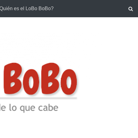
Quién es el LoBo BoBo?