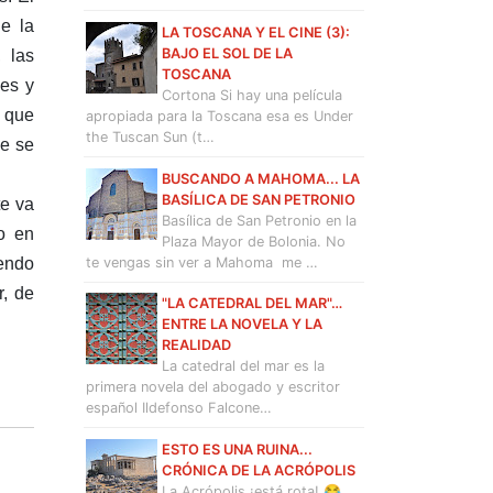
e la
LA TOSCANA Y EL CINE (3):
BAJO EL SOL DE LA
 las
TOSCANA
les y
Cortona Si hay una película
o que
apropiada para la Toscana esa es Under
the Tuscan Sun (t…
ue se
BUSCANDO A MAHOMA... LA
BASÍLICA DE SAN PETRONIO
te va
Basílica de San Petronio en la
(o en
Plaza Mayor de Bolonia. No
te vengas sin ver a Mahoma me …
iendo
r, de
"LA CATEDRAL DEL MAR"…
ENTRE LA NOVELA Y LA
REALIDAD
La catedral del mar es la
primera novela del abogado y escritor
español Ildefonso Falcone…
ESTO ES UNA RUINA...
CRÓNICA DE LA ACRÓPOLIS
La Acrópolis ¡está rota! 😂