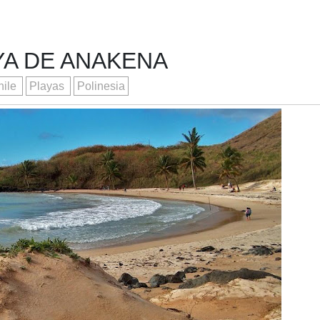
YA DE ANAKENA
hile
Playas
Polinesia