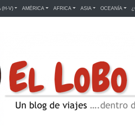
(H-V)
AMÉRICA
AFRICA
ASIA
OCEANÍA
¿