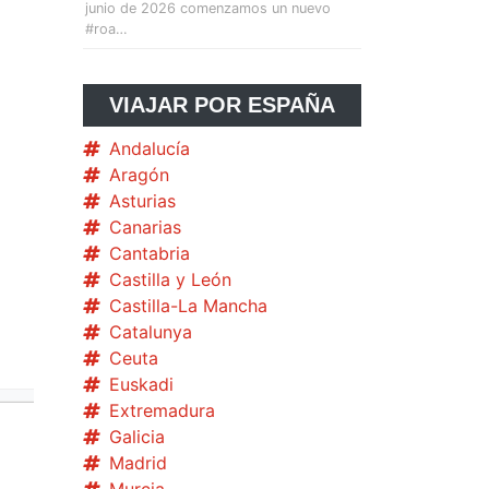
junio de 2026 comenzamos un nuevo
#roa…
VIAJAR POR ESPAÑA
Andalucía
Aragón
Asturias
Canarias
Cantabria
Castilla y León
Castilla-La Mancha
Catalunya
Ceuta
Euskadi
Extremadura
Galicia
Madrid