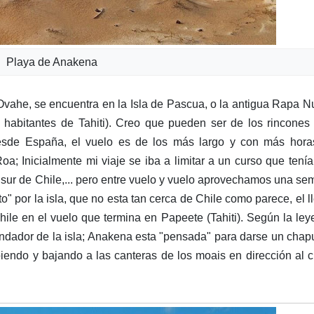
Playa de Anakena
vahe, se encuentra en la Isla de Pascua, o la antigua Rapa Nu
s habitantes de Tahiti). Creo que pueden ser de los rincone
desde España, el vuelo es de los más largo y con más hora
a; Inicialmente mi viaje se iba a limitar a un curso que tení
al sur de Chile,... pero entre vuelo y vuelo aprovechamos una s
o" por la isla, que no esta tan cerca de Chile como parece, el l
ile en el vuelo que termina en Papeete (Tahiti). Según la le
ndador de la isla; Anakena esta "pensada" para darse un cha
ndo y bajando a las canteras de los moais en dirección al c