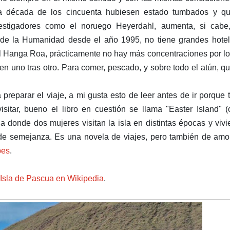
a década de los cincuenta hubiesen estado tumbados y qu
vestigadores como el noruego Heyerdahl, aumenta, si cabe,
io de la Humanidad desde el año 1995, no tiene grandes hote
l Hanga Roa, prácticamente no hay más concentraciones por l
en uno tras otro. Para comer, pescado, y sobre todo el atún, q
preparar el viaje, a mi gusta esto de leer antes de ir porque 
sitar, bueno el libro en cuestión se llama "Easter Island" 
a donde dos mujeres visitan la isla en distintas épocas y viv
 de semejanza. Es una novela de viajes, pero también de amo
bes
.
Isla de Pascua en Wikipedia
.