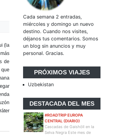
Cada semana 2 entradas,
miércoles y domingo un nuevo
destino. Cuando nos visites,
déjanos tus comentarios. Somos
i (la
un blog sin anuncios y muy
personal. Gracias.
s más
s de
a que
PRÓXIMOS VIAJES
emana
Uzbekistan
legar
yenda
puzón
DESTACADA DEL MES
ráter
#ROADTRIP EUROPA
CENTRAL (DIARIO)
Cascadas de Gaishöll en la
Selva Negra Este mes de