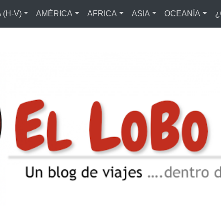
(H-V)
AMÉRICA
AFRICA
ASIA
OCEANÍA
¿