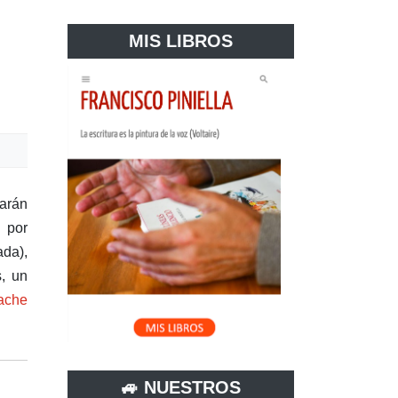
MIS LIBROS
jarán
 por
ada),
, un
ache
🚙 NUESTROS