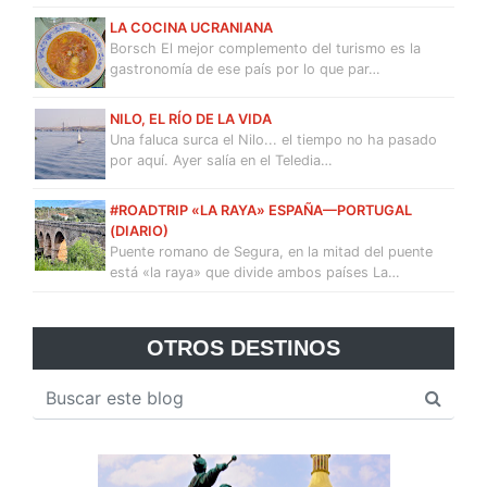
LA COCINA UCRANIANA
Borsch El mejor complemento del turismo es la
gastronomía de ese país por lo que par…
NILO, EL RÍO DE LA VIDA
Una faluca surca el Nilo... el tiempo no ha pasado
por aquí. Ayer salía en el Teledia…
#ROADTRIP «LA RAYA» ESPAÑA—PORTUGAL
(DIARIO)
Puente romano de Segura, en la mitad del puente
está «la raya» que divide ambos países La…
OTROS DESTINOS