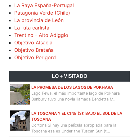
La Raya España-Portugal
Patagonia Verde (Chile)
La provincia de León
La ruta carlista
Trentino - Alto Adiggio
Objetivo Alsacia
Objetivo Bretaña
Objetivo Perigord
LO + VISITADO
LA PROMESA DE LOS LAGOS DE POKHARA
Lago Fewa, el más importante lago de Pokhara
Bunbury tuvo una novia llamada Bendetta M…
LA TOSCANA Y EL CINE (3): BAJO EL SOL DE LA
TOSCANA
Cortona Si hay una película apropiada para la
Toscana esa es Under the Tuscan Sun (t…