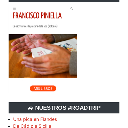
🚙 NUESTROS #ROADTRIP
Una pica en Flandes
De Cádiz a Sicilia