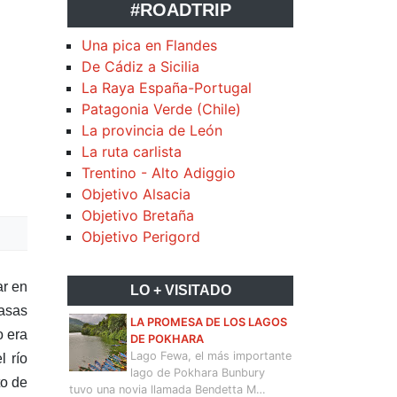
#ROADTRIP
Una pica en Flandes
De Cádiz a Sicilia
La Raya España-Portugal
Patagonia Verde (Chile)
La provincia de León
La ruta carlista
Trentino - Alto Adiggio
Objetivo Alsacia
Objetivo Bretaña
Objetivo Perigord
ar en
LO + VISITADO
asas
LA PROMESA DE LOS LAGOS
o era
DE POKHARA
Lago Fewa, el más importante
l río
lago de Pokhara Bunbury
to de
tuvo una novia llamada Bendetta M…