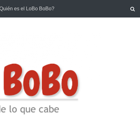
Quién es el LoBo BoBo?