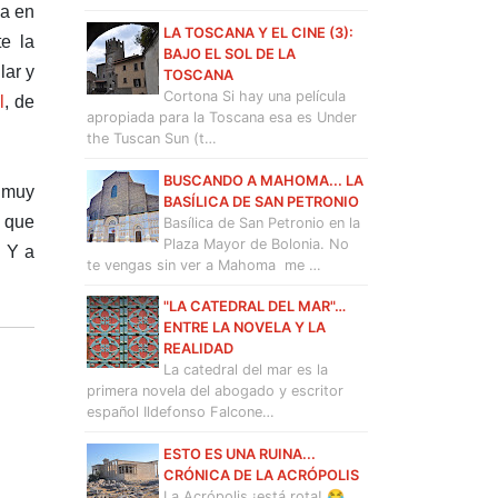
ya en
LA TOSCANA Y EL CINE (3):
te la
BAJO EL SOL DE LA
lar y
TOSCANA
Cortona Si hay una película
l
, de
apropiada para la Toscana esa es Under
the Tuscan Sun (t…
BUSCANDO A MAHOMA... LA
s muy
BASÍLICA DE SAN PETRONIO
 que
Basílica de San Petronio en la
Plaza Mayor de Bolonia. No
. Y a
te vengas sin ver a Mahoma me …
"LA CATEDRAL DEL MAR"…
ENTRE LA NOVELA Y LA
REALIDAD
La catedral del mar es la
primera novela del abogado y escritor
español Ildefonso Falcone…
ESTO ES UNA RUINA...
CRÓNICA DE LA ACRÓPOLIS
La Acrópolis ¡está rota! 😂