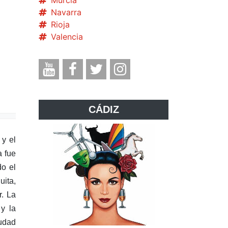
Murcia
Navarra
Rioja
Valencia
CÁDIZ
 y el
a fue
do el
uita,
r. La
y la
iudad