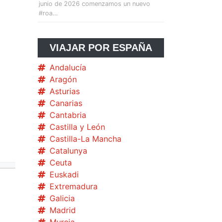
junio de 2026 comenzamos un nuevo
#roa…
VIAJAR POR ESPAÑA
Andalucía
Aragón
Asturias
Canarias
Cantabria
Castilla y León
Castilla-La Mancha
Catalunya
Ceuta
Euskadi
Extremadura
Galicia
Madrid