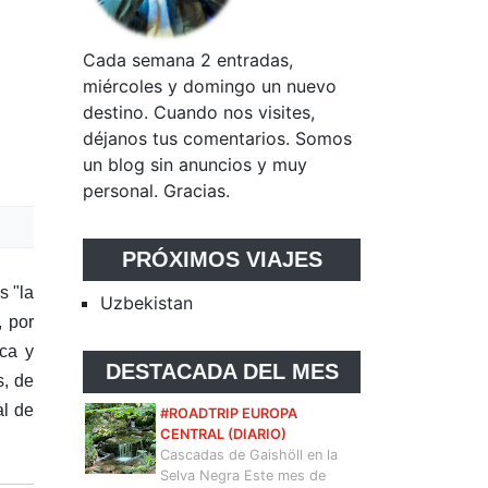
Cada semana 2 entradas,
miércoles y domingo un nuevo
destino. Cuando nos visites,
déjanos tus comentarios. Somos
un blog sin anuncios y muy
personal. Gracias.
PRÓXIMOS VIAJES
s "la
Uzbekistan
, por
sca y
DESTACADA DEL MES
s, de
al de
#ROADTRIP EUROPA
CENTRAL (DIARIO)
Cascadas de Gaishöll en la
Selva Negra Este mes de