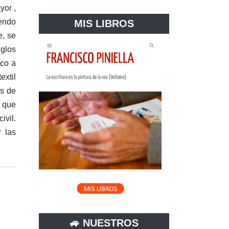
yor ,
iendo
MIS LIBROS
e, se
iglos
oco a
extil
es de
n que
ivil.
 las
🚙 NUESTROS