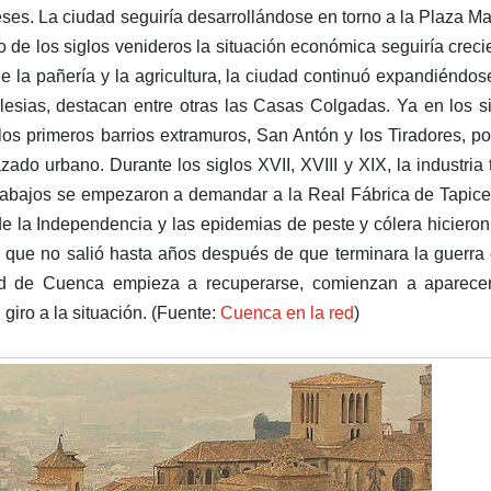
ses. La ciudad seguiría desarrollándose en torno a la Plaza Ma
go de los siglos venideros la situación económica seguiría crec
e la pañería y la agricultura, la ciudad continuó expandiéndos
lesias, destacan entre otras las Casas Colgadas. Ya en los s
os primeros barrios extramuros, San Antón y los Tiradores, p
o urbano. Durante los siglos XVII, XVIII y XIX, la industria t
rabajos se empezaron a demandar a la Real Fábrica de Tapic
 de la Independencia y las epidemias de peste y cólera hiciero
 que no salió hasta años después de que terminara la guerra c
ad de Cuenca empieza a recuperarse, comienzan a aparecer
giro a la situación. (Fuente:
Cuenca en la red
)