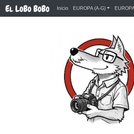
Ir al contenido principal
Inicio
EUROPA (A-G)
EUROPA 