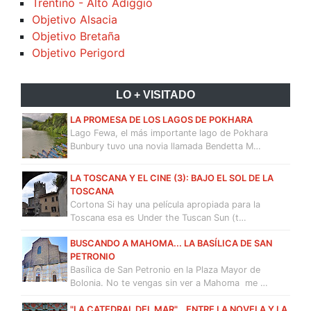
Trentino - Alto Adiggio
Objetivo Alsacia
Objetivo Bretaña
Objetivo Perigord
LO + VISITADO
LA PROMESA DE LOS LAGOS DE POKHARA
Lago Fewa, el más importante lago de Pokhara
Bunbury tuvo una novia llamada Bendetta M…
LA TOSCANA Y EL CINE (3): BAJO EL SOL DE LA
TOSCANA
Cortona Si hay una película apropiada para la
Toscana esa es Under the Tuscan Sun (t…
BUSCANDO A MAHOMA... LA BASÍLICA DE SAN
PETRONIO
Basílica de San Petronio en la Plaza Mayor de
Bolonia. No te vengas sin ver a Mahoma me …
"LA CATEDRAL DEL MAR"… ENTRE LA NOVELA Y LA