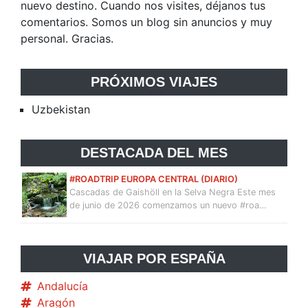
nuevo destino. Cuando nos visites, déjanos tus
comentarios. Somos un blog sin anuncios y muy
personal. Gracias.
PRÓXIMOS VIAJES
Uzbekistan
DESTACADA DEL MES
#ROADTRIP EUROPA CENTRAL (DIARIO)
Cascadas de Gaishöll en la Selva Negra Este mes
de junio de 2026 comenzamos un nuevo #roa…
VIAJAR POR ESPAÑA
Andalucía
Aragón