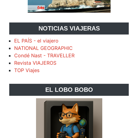
NOTICIAS VIAJERAS
EL PAÍS - el viajero
NATIONAL GEOGRAPHIC
Condé Nast - TRAVELLER
Revista VIAJEROS
TOP Viajes
EL LOBO BOBO