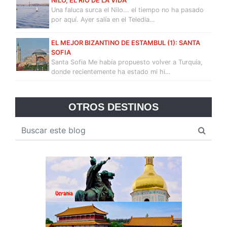
NILO, EL RÍO DE LA VIDA
Una faluca surca el Nilo... el tiempo no ha pasado
por aquí. Ayer salía en el Teledia…
EL MEJOR BIZANTINO DE ESTAMBUL (1): SANTA
SOFIA
Santa Sofia Me había propuesto volver a Turquía,
donde recientemente ha estado mi hi…
OTROS DESTINOS