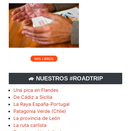
🚙 NUESTROS #ROADTRIP
Una pica en Flandes
De Cádiz a Sicilia
La Raya España-Portugal
Patagonia Verde (Chile)
La provincia de León
La ruta carlista