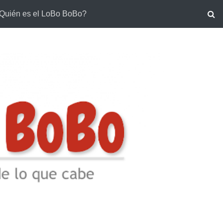
Quién es el LoBo BoBo?