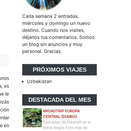
Cada semana 2 entradas,
miércoles y domingo un nuevo
destino. Cuando nos visites,
déjanos tus comentarios. Somos
un blog sin anuncios y muy
personal. Gracias.
PRÓXIMOS VIAJES
 unos
Uzbekistan
a, es
ue le
DESTACADA DEL MES
uizás
ición
#ROADTRIP EUROPA
CENTRAL (DIARIO)
entar
Cascadas de Gaishöll en la
te en
Selva Negra Este mes de