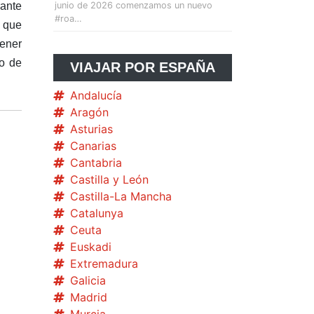
rante
junio de 2026 comenzamos un nuevo
#roa…
s que
tener
go de
VIAJAR POR ESPAÑA
Andalucía
Aragón
Asturias
Canarias
Cantabria
Castilla y León
Castilla-La Mancha
Catalunya
Ceuta
Euskadi
Extremadura
Galicia
Madrid