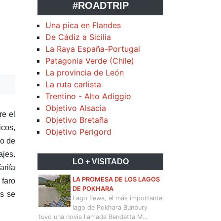
#ROADTRIP
Una pica en Flandes
De Cádiz a Sicilia
La Raya España-Portugal
Patagonia Verde (Chile)
La provincia de León
La ruta carlista
Trentino - Alto Adiggio
Objetivo Alsacia
re el
Objetivo Bretaña
icos,
Objetivo Perigord
ro de
ajes.
LO + VISITADO
arifa
LA PROMESA DE LOS LAGOS
 faro
DE POKHARA
os se
Lago Fewa, el más importante
lago de Pokhara Bunbury
tuvo una novia llamada Bendetta M…