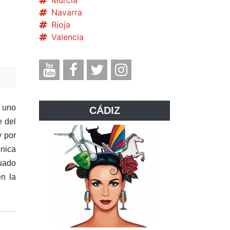
Murcia
Navarra
Rioja
Valencia
ó uno
CÁDIZ
e del
y por
ónica
tuado
en la