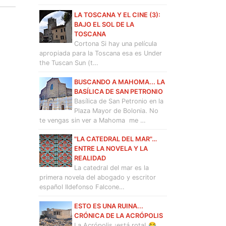
LA TOSCANA Y EL CINE (3):
BAJO EL SOL DE LA
TOSCANA
Cortona Si hay una película
apropiada para la Toscana esa es Under
the Tuscan Sun (t…
BUSCANDO A MAHOMA... LA
BASÍLICA DE SAN PETRONIO
Basílica de San Petronio en la
Plaza Mayor de Bolonia. No
te vengas sin ver a Mahoma me …
"LA CATEDRAL DEL MAR"…
ENTRE LA NOVELA Y LA
REALIDAD
La catedral del mar es la
primera novela del abogado y escritor
español Ildefonso Falcone…
ESTO ES UNA RUINA...
CRÓNICA DE LA ACRÓPOLIS
La Acrópolis ¡está rota! 😂