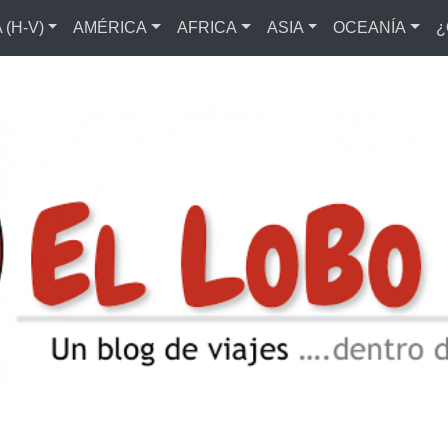
(H-V)
AMÉRICA
AFRICA
ASIA
OCEANÍA
¿