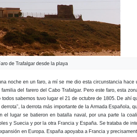
Faro de Trafalgar desde la playa
una noche en un faro, a mí se me dio esta circunstancia hace
amilia del farero del Cabo Trafalgar. Pero este faro, esta zon
 todos sabemos tuvo lugar el 21 de octubre de 1805. De ahí q
 derrota", la derrota más importante de la Armada Española, q
 el lugar se batieron en batalla naval, por una parte la coal
oles y Suecia y por la otra Francia y España. Se trataba de int
 expansión en Europa. España apoyaba a Francia y precisamen