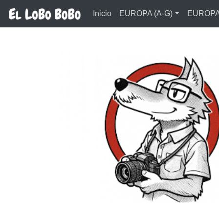
Ir al contenido principal
Inicio
EUROPA (A-G)
EUROPA 