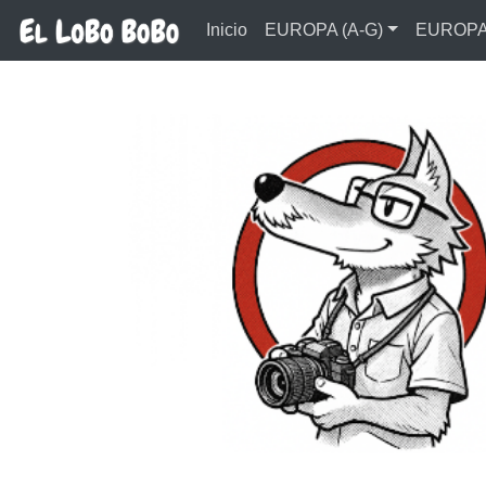
Ir al contenido principal
Inicio
EUROPA (A-G)
EUROPA 