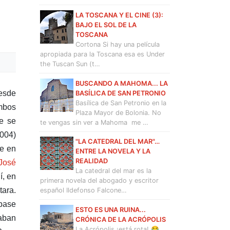
LA TOSCANA Y EL CINE (3):
BAJO EL SOL DE LA
TOSCANA
Cortona Si hay una película
apropiada para la Toscana esa es Under
the Tuscan Sun (t…
BUSCANDO A MAHOMA... LA
desde
BASÍLICA DE SAN PETRONIO
Basílica de San Petronio en la
Ambos
Plaza Mayor de Bolonia. No
re se
te vengas sin ver a Mahoma me …
2004)
"LA CATEDRAL DEL MAR"…
ve en
ENTRE LA NOVELA Y LA
REALIDAD
José
La catedral del mar es la
í, en
primera novela del abogado y escritor
tara.
español Ildefonso Falcone…
 base
ESTO ES UNA RUINA...
zaban
CRÓNICA DE LA ACRÓPOLIS
La Acrópolis ¡está rota! 😂