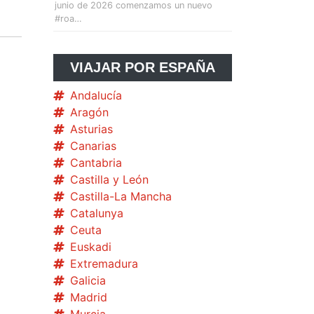
junio de 2026 comenzamos un nuevo
#roa…
VIAJAR POR ESPAÑA
Andalucía
Aragón
Asturias
Canarias
Cantabria
Castilla y León
Castilla-La Mancha
Catalunya
Ceuta
Euskadi
Extremadura
Galicia
Madrid