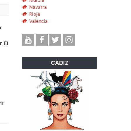
Murcia
Navarra
Rioja
Valencia
ón
n El
CÁDIZ
ir