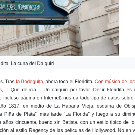
idita: La cuna del Daiquiri
os. Tras
la Bodeguita
, ahora toca el Floridita.
Con música de Ibr
..."
Que delicia. - Un daiquiri por favor. Decir Floridita es 
ne incluso página en Internet) nos da todo tipo de datos sobre
l año 1817, en medio de La Habana Vieja, esquina de Obis
a Piña de Plata”, más tarde “La Florida” y luego a su dimin
s años cincuenta, bueno sin Batista, con un estilo típico de l
ión al estilo Regency de las películas de Hollywood. No en 