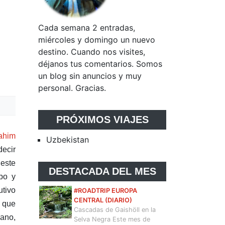
Cada semana 2 entradas,
miércoles y domingo un nuevo
destino. Cuando nos visites,
déjanos tus comentarios. Somos
un blog sin anuncios y muy
personal. Gracias.
PRÓXIMOS VIAJES
ahim
Uzbekistan
decir
 este
DESTACADA DEL MES
po y
utivo
#ROADTRIP EUROPA
CENTRAL (DIARIO)
o que
Cascadas de Gaishöll en la
vano,
Selva Negra Este mes de