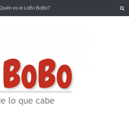
Quién es el LoBo BoBo?