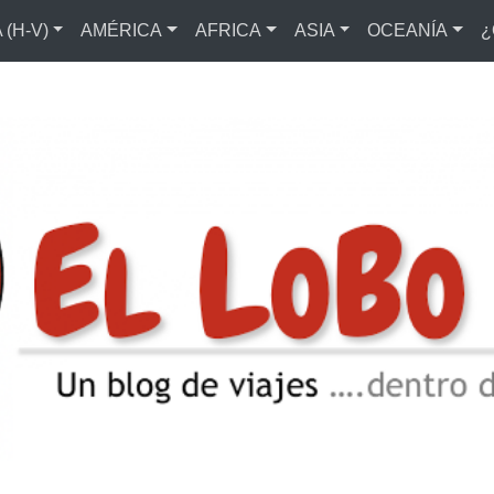
(H-V)
AMÉRICA
AFRICA
ASIA
OCEANÍA
¿