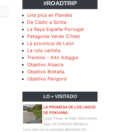
#ROADTRIP
Una pica en Flandes
De Cádiz a Sicilia
La Raya España-Portugal
Patagonia Verde (Chile)
La provincia de León
La ruta carlista
Trentino - Alto Adiggio
Objetivo Alsacia
Objetivo Bretaña
Objetivo Perigord
LO + VISITADO
LA PROMESA DE LOS LAGOS
DE POKHARA
Lago Fewa, el más importante
lago de Pokhara Bunbury
tuvo una novia llamada Bendetta M…