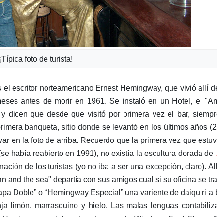
¡Típica foto de turista!
s el escritor norteamericano Ernest Hemingway, que vivió allí 
meses antes de morir en 1961. Se instaló en un Hotel, el "
 y dicen que desde que visitó por primera vez el bar, siemp
primera banqueta, sitio donde se levantó en los últimos años (
ar en la foto de arriba. Recuerdo que la primera vez que estu
 (se había reabierto en 1991), no existía la escultura dorada de
ación de los turistas (yo no iba a ser una excepción, claro). All
n and the sea" departía con sus amigos cual si su oficina se tra
“Papa Doble” o “Hemingway Especial” una variente de daiquiri a
ja limón, marrasquino y hielo. Las malas lenguas contabili