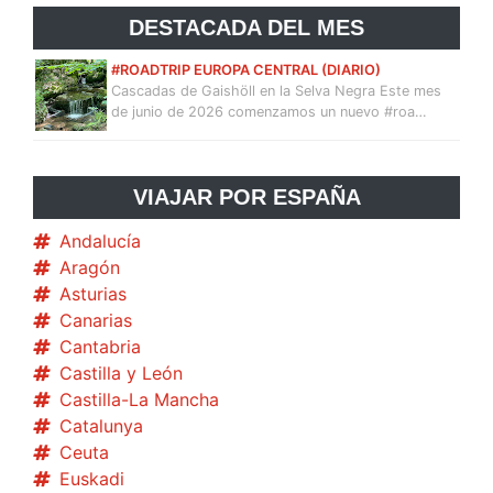
DESTACADA DEL MES
#ROADTRIP EUROPA CENTRAL (DIARIO)
Cascadas de Gaishöll en la Selva Negra Este mes
de junio de 2026 comenzamos un nuevo #roa…
VIAJAR POR ESPAÑA
Andalucía
Aragón
Asturias
Canarias
Cantabria
Castilla y León
Castilla-La Mancha
Catalunya
Ceuta
Euskadi