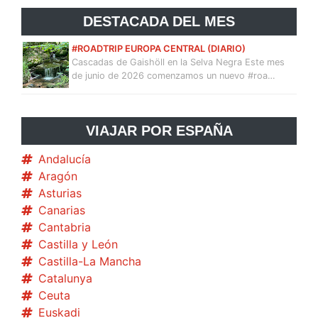
DESTACADA DEL MES
#ROADTRIP EUROPA CENTRAL (DIARIO)
Cascadas de Gaishöll en la Selva Negra Este mes
de junio de 2026 comenzamos un nuevo #roa…
VIAJAR POR ESPAÑA
Andalucía
Aragón
Asturias
Canarias
Cantabria
Castilla y León
Castilla-La Mancha
Catalunya
Ceuta
Euskadi