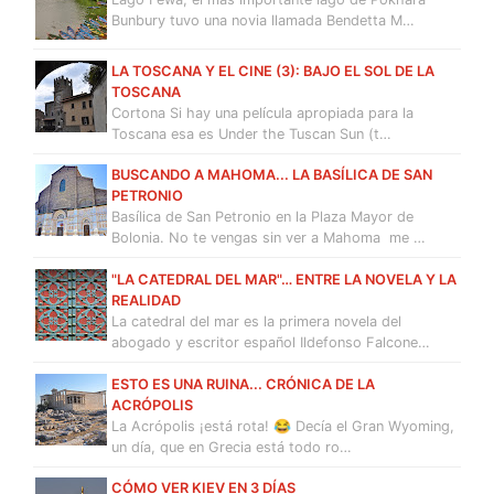
Bunbury tuvo una novia llamada Bendetta M…
LA TOSCANA Y EL CINE (3): BAJO EL SOL DE LA
TOSCANA
Cortona Si hay una película apropiada para la
Toscana esa es Under the Tuscan Sun (t…
BUSCANDO A MAHOMA... LA BASÍLICA DE SAN
PETRONIO
Basílica de San Petronio en la Plaza Mayor de
Bolonia. No te vengas sin ver a Mahoma me …
"LA CATEDRAL DEL MAR"… ENTRE LA NOVELA Y LA
REALIDAD
La catedral del mar es la primera novela del
abogado y escritor español Ildefonso Falcone…
ESTO ES UNA RUINA... CRÓNICA DE LA
ACRÓPOLIS
La Acrópolis ¡está rota! 😂 Decía el Gran Wyoming,
un día, que en Grecia está todo ro…
CÓMO VER KIEV EN 3 DÍAS