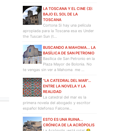
LA TOSCANA Y EL CINE (3):
BAJO EL SOL DE LA
TOSCANA
Cortona Si hay una película
apropiada para la Toscana esa es Under
the Tuscan Sun (t…
BUSCANDO A MAHOMA... LA
BASÍLICA DE SAN PETRONIO
Basílica de San Petronio en la
Plaza Mayor de Bolonia. No
te vengas sin ver a Mahoma me …
"LA CATEDRAL DEL MAR"…
ENTRE LA NOVELA Y LA
REALIDAD
La catedral del mar es la
primera novela del abogado y escritor
español Ildefonso Falcone…
ESTO ES UNA RUINA...
CRÓNICA DE LA ACRÓPOLIS
La Acrópolis ¡está rota! 😂