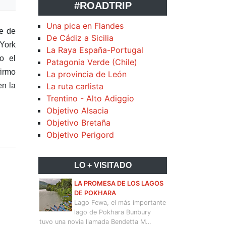
#ROADTRIP
Una pica en Flandes
e de
De Cádiz a Sicilia
 York
La Raya España-Portugal
o el
Patagonia Verde (Chile)
firmo
La provincia de León
en la
La ruta carlista
Trentino - Alto Adiggio
Objetivo Alsacia
Objetivo Bretaña
Objetivo Perigord
LO + VISITADO
LA PROMESA DE LOS LAGOS
DE POKHARA
Lago Fewa, el más importante
lago de Pokhara Bunbury
tuvo una novia llamada Bendetta M…