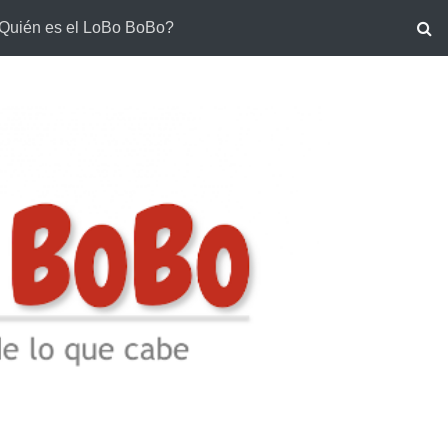
Quién es el LoBo BoBo?