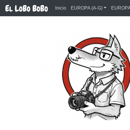
Ir al contenido principal
Inicio
EUROPA (A-G)
EUROPA 