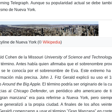
orning Telegraph. Aunque su popularidad actual se debe tamb
urismo de Nueva York.
kyline de Nueva York (©
Wikipedia
)
ald Cohen de la Missouri
University of Science and Technolog
el término. Antes había quien afirmaba que el sobrenombre pro
se le conocía por el sobrenombre de Eva. Este extremo ha 
ormación más precisa. John J. Fitz Gerald explicó su uso el 
lo
Around the Big Apple.
El término podría ser originario de la cu
acias al
Chicago Defender
, un periódico afro americano de t
 "gran manzana" era para referirse a Nueva York, pero siemp
se generalizó a la propia ciudad. A finales de los años veinte
Gerald) comenzaron a usar el término "Gran Manzana" en cont