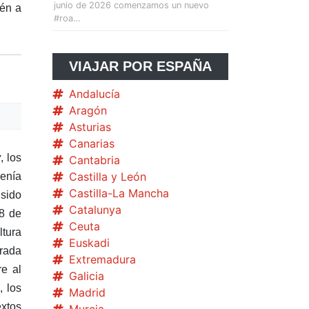
junio de 2026 comenzamos un nuevo
ién a
#roa…
VIAJAR POR ESPAÑA
Andalucía
Aragón
Asturias
Canarias
y
, los
Cantabria
Castilla y León
venía
Castilla-La Mancha
sido
Catalunya
18 de
Ceuta
ltura
Euskadi
irada
Extremadura
re al
Galicia
, los
Madrid
extos