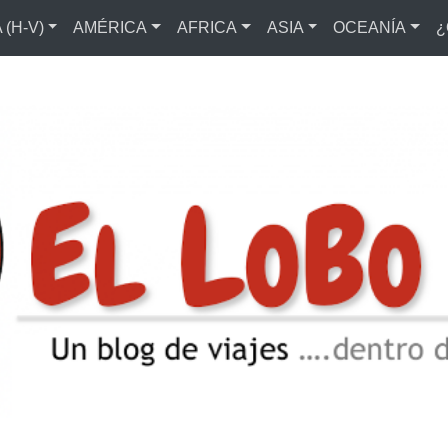
(H-V)
AMÉRICA
AFRICA
ASIA
OCEANÍA
¿