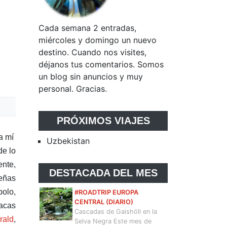
Cada semana 2 entradas,
miércoles y domingo un nuevo
destino. Cuando nos visites,
déjanos tus comentarios. Somos
un blog sin anuncios y muy
personal. Gracias.
PRÓXIMOS VIAJES
ra mí
Uzbekistan
de lo
ente,
DESTACADA DEL MES
ueñas
bolo,
#ROADTRIP EUROPA
CENTRAL (DIARIO)
vacas
Cascadas de Gaishöll en la
rald
,
Selva Negra Este mes de