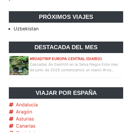
PRÓXIMOS VIAJES
Uzbekistan
DESTACADA DEL MES
#ROADTRIP EUROPA CENTRAL (DIARIO)
Cascadas de Gaishöll en la Selva Negra Este mes
de junio de 2026 comenzamos un nuevo #roa…
VIAJAR POR ESPAÑA
Andalucía
Aragón
Asturias
Canarias