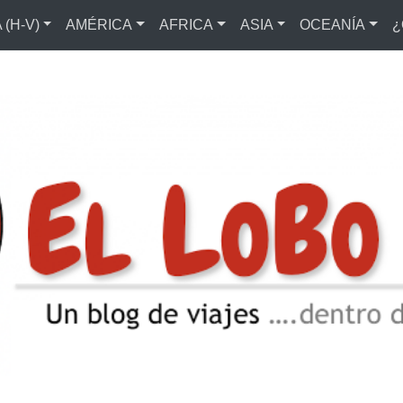
(H-V)
AMÉRICA
AFRICA
ASIA
OCEANÍA
¿