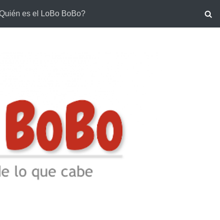
Quién es el LoBo BoBo?