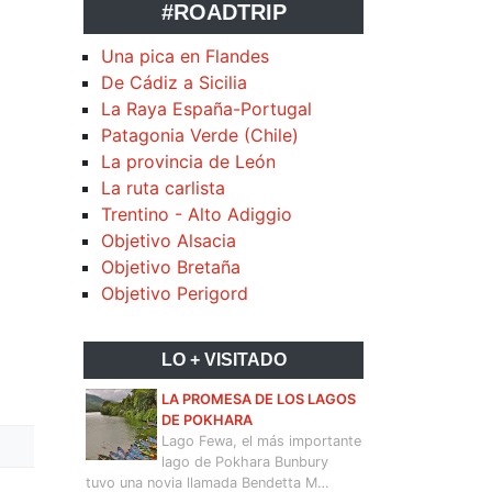
#ROADTRIP
Una pica en Flandes
De Cádiz a Sicilia
La Raya España-Portugal
Patagonia Verde (Chile)
La provincia de León
La ruta carlista
Trentino - Alto Adiggio
Objetivo Alsacia
Objetivo Bretaña
Objetivo Perigord
LO + VISITADO
LA PROMESA DE LOS LAGOS
DE POKHARA
Lago Fewa, el más importante
lago de Pokhara Bunbury
tuvo una novia llamada Bendetta M…