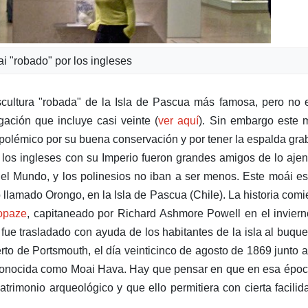
i "robado" por los ingleses
cultura "robada" de la Isla de Pascua más famosa, pero no 
ación que incluye casi veinte (
ver aquí
). Sin embargo este 
 polémico por su buena conservación y por tener la espalda gr
os ingleses con su Imperio fueron grandes amigos de lo ajen
o el Mundo, y los polinesios no iban a ser menos. Este moái e
 llamado Orongo, en la Isla de Pascua (Chile). La historia com
opaze
, capitaneado por Richard Ashmore Powell en el invier
fue trasladado con ayuda de los habitantes de la isla al buqu
to de Portsmouth, el día veinticinco de agosto de 1869 junto a
 conocida como Moai Hava. Hay que pensar en que en esa épo
rimonio arqueológico y que ello permitiera con cierta facilid