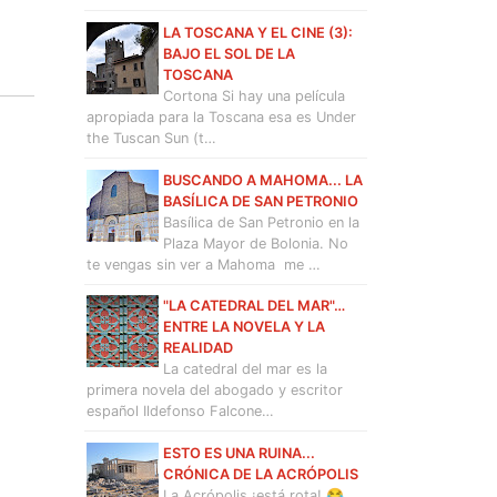
LA TOSCANA Y EL CINE (3):
BAJO EL SOL DE LA
TOSCANA
Cortona Si hay una película
apropiada para la Toscana esa es Under
the Tuscan Sun (t…
BUSCANDO A MAHOMA... LA
BASÍLICA DE SAN PETRONIO
Basílica de San Petronio en la
Plaza Mayor de Bolonia. No
te vengas sin ver a Mahoma me …
"LA CATEDRAL DEL MAR"…
ENTRE LA NOVELA Y LA
REALIDAD
La catedral del mar es la
primera novela del abogado y escritor
español Ildefonso Falcone…
ESTO ES UNA RUINA...
CRÓNICA DE LA ACRÓPOLIS
La Acrópolis ¡está rota! 😂