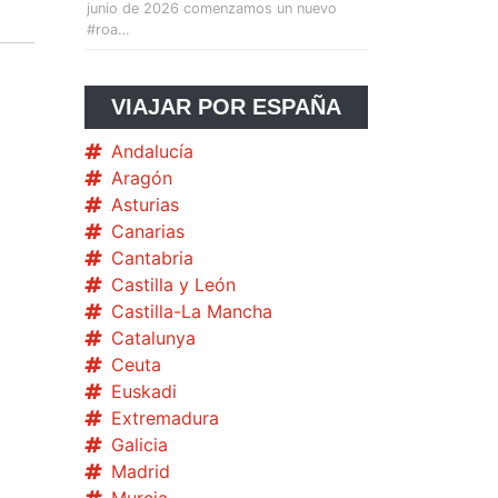
junio de 2026 comenzamos un nuevo
#roa…
VIAJAR POR ESPAÑA
Andalucía
Aragón
Asturias
Canarias
Cantabria
Castilla y León
Castilla-La Mancha
Catalunya
Ceuta
Euskadi
Extremadura
Galicia
Madrid