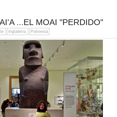
ʻA ...EL MOAI "PERDIDO"
ile
Inglaterra
Polinesia