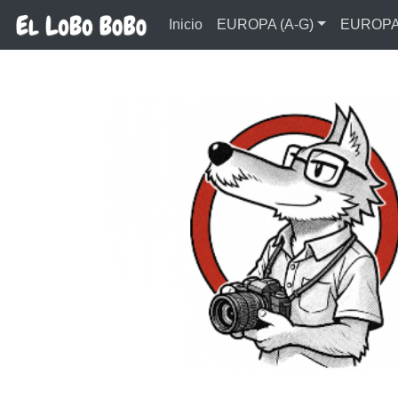
Ir al contenido principal
Inicio
EUROPA (A-G)
EUROPA 