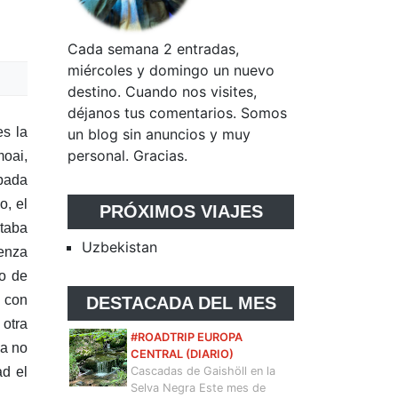
Cada semana 2 entradas,
miércoles y domingo un nuevo
destino. Cuando nos visites,
déjanos tus comentarios. Somos
es la
un blog sin anuncios y muy
personal. Gracias.
moai,
abada
o, el
PRÓXIMOS VIAJES
staba
Uzbekistan
ienza
no de
e con
DESTACADA DEL MES
 otra
#ROADTRIP EUROPA
ca no
CENTRAL (DIARIO)
ad el
Cascadas de Gaishöll en la
Selva Negra Este mes de