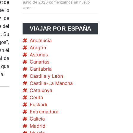
st de
junio de 2026 comenzamos un nuevo
#roa…
ue lo
y de
e del
VIAJAR POR ESPAÑA
s. Su
Andalucía
gos",
Aragón
en el
Asturias
al de
Canarias
s que
Cantabria
la.
Castilla y León
Castilla-La Mancha
Catalunya
Ceuta
Euskadi
Extremadura
Galicia
Madrid