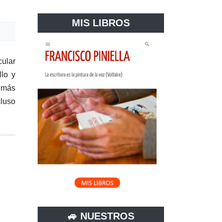
MIS LIBROS
cular
llo y
a más
cluso
🚙 NUESTROS