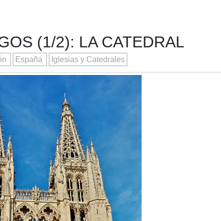
GOS (1/2): LA CATEDRAL
eón
España
Iglesias y Catedrales