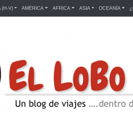
(H-V)
AMÉRICA
AFRICA
ASIA
OCEANÍA
¿