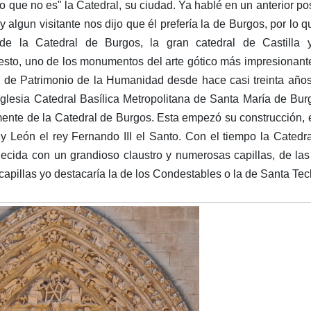
lo que no es" la Catedral, su ciudad. Ya hablé en un anterior po
 y algun visitante nos dijo que él prefería la de Burgos, por lo q
e la Catedral de Burgos, la gran catedral de Castilla 
esto, uno de los monumentos del arte gótico más impresionant
lo de Patrimonio de la Humanidad desde hace casi treinta año
 Iglesia Catedral Basílica Metropolitana de Santa María de Bur
mente de la Catedral de Burgos. Esta empezó su construcción, 
 León el rey Fernando III el Santo. Con el tiempo la Catedr
ecida con un grandioso claustro y numerosas capillas, de la
apillas yo destacaría la de los Condestables o la de Santa Tec