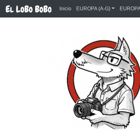
Ir al contenido principal
Inicio
EUROPA (A-G)
EUROPA 