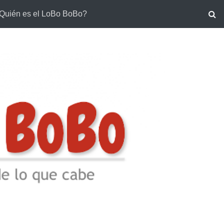
Quién es el LoBo BoBo?