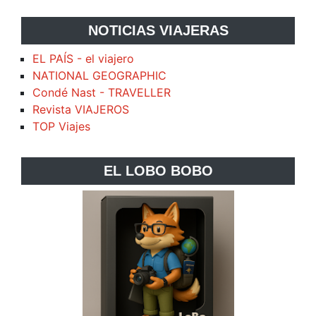
NOTICIAS VIAJERAS
EL PAÍS - el viajero
NATIONAL GEOGRAPHIC
Condé Nast - TRAVELLER
Revista VIAJEROS
TOP Viajes
EL LOBO BOBO