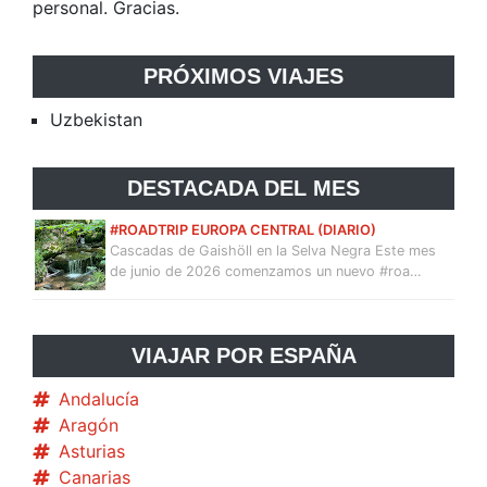
personal. Gracias.
PRÓXIMOS VIAJES
Uzbekistan
DESTACADA DEL MES
#ROADTRIP EUROPA CENTRAL (DIARIO)
Cascadas de Gaishöll en la Selva Negra Este mes
de junio de 2026 comenzamos un nuevo #roa…
VIAJAR POR ESPAÑA
Andalucía
Aragón
Asturias
Canarias