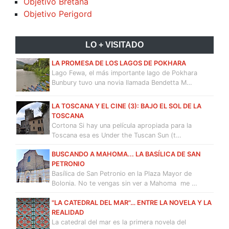
Objetivo Bretaña
Objetivo Perigord
LO + VISITADO
LA PROMESA DE LOS LAGOS DE POKHARA
Lago Fewa, el más importante lago de Pokhara
Bunbury tuvo una novia llamada Bendetta M…
LA TOSCANA Y EL CINE (3): BAJO EL SOL DE LA
TOSCANA
Cortona Si hay una película apropiada para la
Toscana esa es Under the Tuscan Sun (t…
BUSCANDO A MAHOMA... LA BASÍLICA DE SAN
PETRONIO
Basílica de San Petronio en la Plaza Mayor de
Bolonia. No te vengas sin ver a Mahoma me …
"LA CATEDRAL DEL MAR"… ENTRE LA NOVELA Y LA
REALIDAD
La catedral del mar es la primera novela del