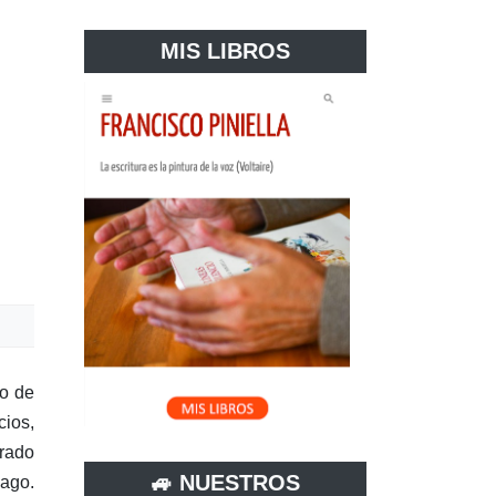
MIS LIBROS
to de
cios,
arado
🚙 NUESTROS
iago.