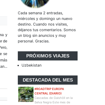
Cada semana 2 entradas,
miércoles y domingo un nuevo
destino. Cuando nos visites,
déjanos tus comentarios. Somos
ima y
un blog sin anuncios y muy
personal. Gracias.
or de
Pero,
ue se
PRÓXIMOS VIAJES
o más
Uzbekistan
an...
DESTACADA DEL MES
#ROADTRIP EUROPA
CENTRAL (DIARIO)
Cascadas de Gaishöll en la
Selva Negra Este mes de