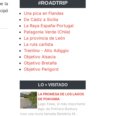
#ROADTRIP
ue la
cipó
Una pica en Flandes
De Cádiz a Sicilia
La Raya España-Portugal
Patagonia Verde (Chile)
La provincia de León
La ruta carlista
Trentino - Alto Adiggio
Objetivo Alsacia
Objetivo Bretaña
Objetivo Perigord
LO + VISITADO
LA PROMESA DE LOS LAGOS
DE POKHARA
Lago Fewa, el más importante
lago de Pokhara Bunbury
tuvo una novia llamada Bendetta M…