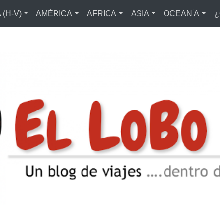
(H-V)
AMÉRICA
AFRICA
ASIA
OCEANÍA
¿