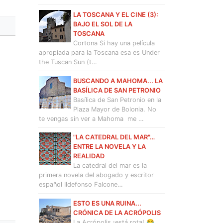
LA TOSCANA Y EL CINE (3):
BAJO EL SOL DE LA
TOSCANA
Cortona Si hay una película
apropiada para la Toscana esa es Under
the Tuscan Sun (t…
BUSCANDO A MAHOMA... LA
BASÍLICA DE SAN PETRONIO
Basílica de San Petronio en la
Plaza Mayor de Bolonia. No
te vengas sin ver a Mahoma me …
"LA CATEDRAL DEL MAR"…
ENTRE LA NOVELA Y LA
REALIDAD
La catedral del mar es la
primera novela del abogado y escritor
español Ildefonso Falcone…
ESTO ES UNA RUINA...
CRÓNICA DE LA ACRÓPOLIS
La Acrópolis ¡está rota! 😂