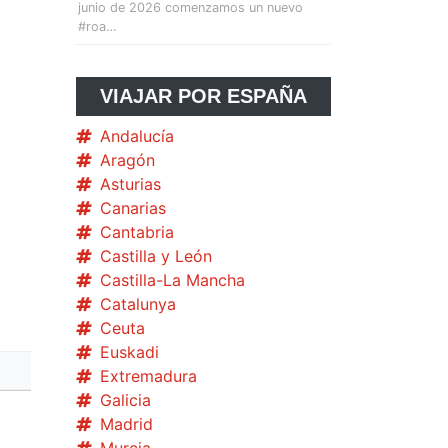
junio de 2026 comenzamos un nuevo
#roa…
VIAJAR POR ESPAÑA
Andalucía
Aragón
Asturias
Canarias
Cantabria
Castilla y León
Castilla-La Mancha
Catalunya
Ceuta
Euskadi
Extremadura
Galicia
Madrid