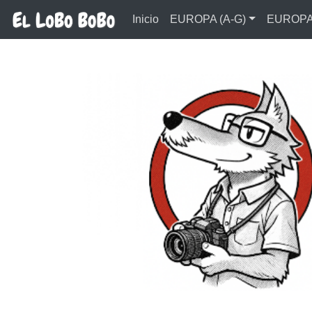
Ir al contenido principal
Inicio
EUROPA (A-G)
EUROPA 