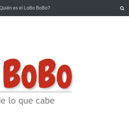
Quién es el LoBo BoBo?