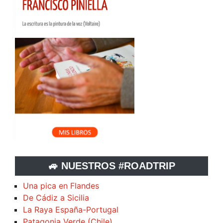
🚙 NUESTROS #ROADTRIP
Una pica en Flandes
De Cádiz a Sicilia
La Raya España-Portugal
Patagonia Verde (Chile)