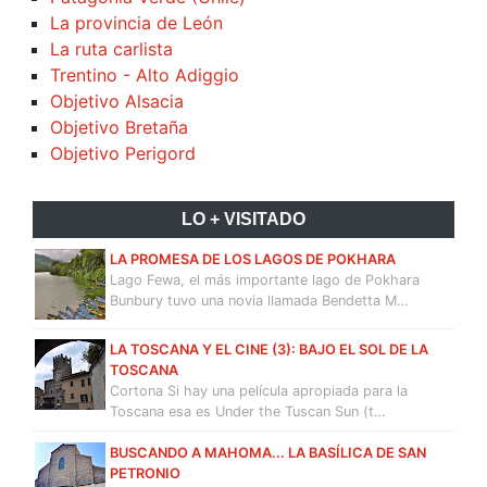
La provincia de León
La ruta carlista
Trentino - Alto Adiggio
Objetivo Alsacia
Objetivo Bretaña
Objetivo Perigord
LO + VISITADO
LA PROMESA DE LOS LAGOS DE POKHARA
Lago Fewa, el más importante lago de Pokhara
Bunbury tuvo una novia llamada Bendetta M…
LA TOSCANA Y EL CINE (3): BAJO EL SOL DE LA
TOSCANA
Cortona Si hay una película apropiada para la
Toscana esa es Under the Tuscan Sun (t…
BUSCANDO A MAHOMA... LA BASÍLICA DE SAN
PETRONIO