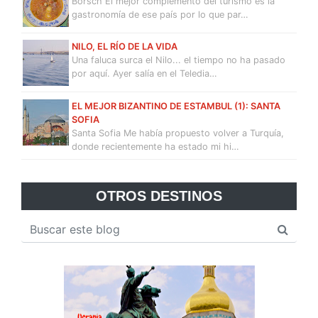
Borsch El mejor complemento del turismo es la
gastronomía de ese país por lo que par…
NILO, EL RÍO DE LA VIDA
Una faluca surca el Nilo... el tiempo no ha pasado
por aquí. Ayer salía en el Teledia…
EL MEJOR BIZANTINO DE ESTAMBUL (1): SANTA
SOFIA
Santa Sofia Me había propuesto volver a Turquía,
donde recientemente ha estado mi hi…
OTROS DESTINOS