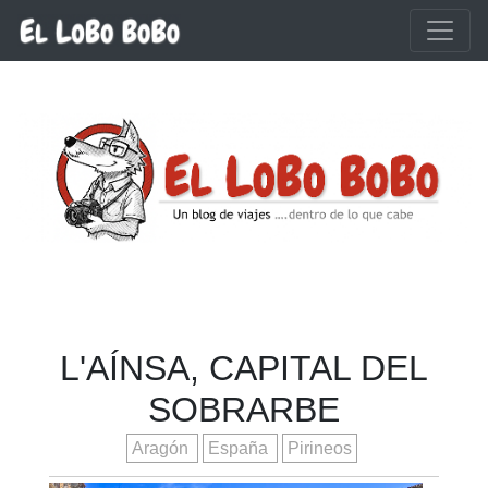
Ir al contenido principal
L'AÍNSA, CAPITAL DEL
SOBRARBE
Aragón
España
Pirineos