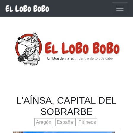
Ir al contenido principal
L'AÍNSA, CAPITAL DEL
SOBRARBE
Aragón
España
Pirineos