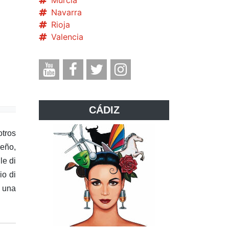
Murcia
Navarra
Rioja
Valencia
CÁDIZ
otros
eño,
le di
io di
: una