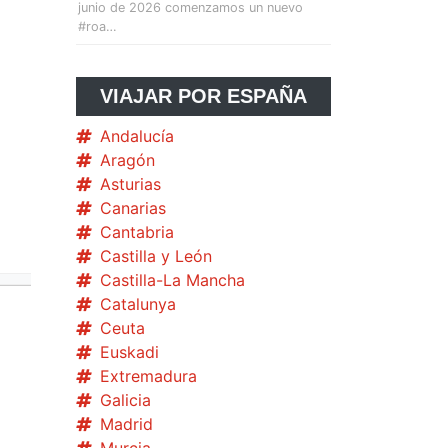
junio de 2026 comenzamos un nuevo
#roa…
VIAJAR POR ESPAÑA
Andalucía
Aragón
Asturias
Canarias
Cantabria
Castilla y León
Castilla-La Mancha
Catalunya
Ceuta
Euskadi
Extremadura
Galicia
Madrid