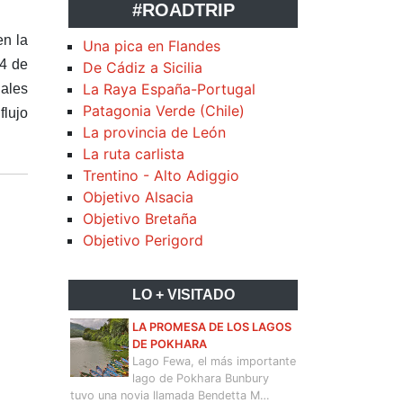
#ROADTRIP
en la
Una pica en Flandes
24 de
De Cádiz a Sicilia
La Raya España-Portugal
iales
Patagonia Verde (Chile)
flujo
La provincia de León
La ruta carlista
Trentino - Alto Adiggio
Objetivo Alsacia
Objetivo Bretaña
Objetivo Perigord
LO + VISITADO
LA PROMESA DE LOS LAGOS
DE POKHARA
Lago Fewa, el más importante
lago de Pokhara Bunbury
tuvo una novia llamada Bendetta M…