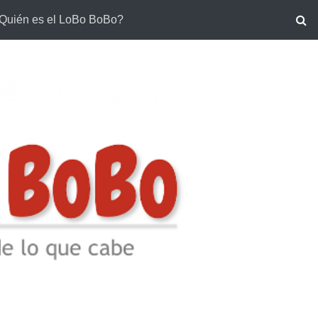
Quién es el LoBo BoBo?