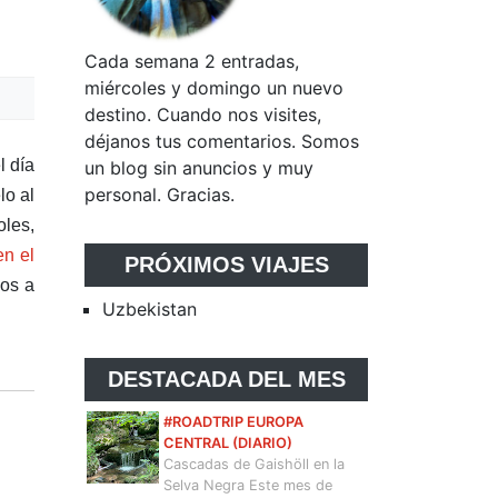
Cada semana 2 entradas,
miércoles y domingo un nuevo
destino. Cuando nos visites,
déjanos tus comentarios. Somos
l día
un blog sin anuncios y muy
personal. Gracias.
lo al
les,
en el
PRÓXIMOS VIAJES
mos a
Uzbekistan
DESTACADA DEL MES
#ROADTRIP EUROPA
CENTRAL (DIARIO)
Cascadas de Gaishöll en la
Selva Negra Este mes de