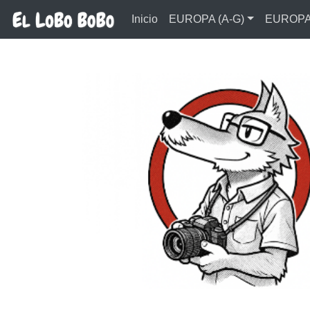
Ir al contenido principal
Inicio
EUROPA (A-G)
EUROPA 