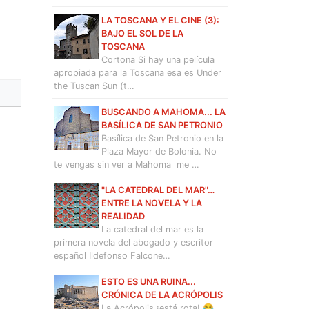
LA TOSCANA Y EL CINE (3):
BAJO EL SOL DE LA
TOSCANA
Cortona Si hay una película
apropiada para la Toscana esa es Under
the Tuscan Sun (t…
BUSCANDO A MAHOMA... LA
BASÍLICA DE SAN PETRONIO
Basílica de San Petronio en la
Plaza Mayor de Bolonia. No
te vengas sin ver a Mahoma me …
"LA CATEDRAL DEL MAR"…
ENTRE LA NOVELA Y LA
REALIDAD
La catedral del mar es la
primera novela del abogado y escritor
español Ildefonso Falcone…
ESTO ES UNA RUINA...
CRÓNICA DE LA ACRÓPOLIS
La Acrópolis ¡está rota! 😂