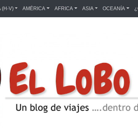
(H-V)
AMÉRICA
AFRICA
ASIA
OCEANÍA
¿