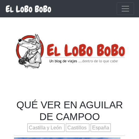
Ir al contenido principal
QUÉ VER EN AGUILAR
DE CAMPOO
Castilla y León
Castillos
España