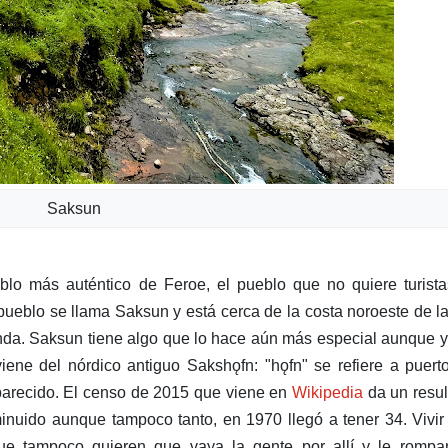
Saksun
lo más auténtico de Feroe, el pueblo que no quiere turista
pueblo se llama Saksun y está cerca de la costa noroeste de la
nda. Saksun tiene algo que lo hace aún más especial aunque 
iene del nórdico antiguo Sakshǫfn: "hǫfn" se refiere a puert
aparecido. El censo de 2015 que viene en
Wikipedia
da un resu
nuido aunque tampoco tanto, en 1970 llegó a tener 34. Vivir
e tampoco quieren que vaya la gente por allí y le rompa