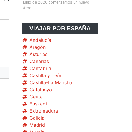
junio de 2026 comenzamos un nuevo
#roa…
VIAJAR POR ESPAÑA
Andalucía
Aragón
Asturias
Canarias
Cantabria
Castilla y León
Castilla-La Mancha
Catalunya
Ceuta
Euskadi
Extremadura
Galicia
Madrid