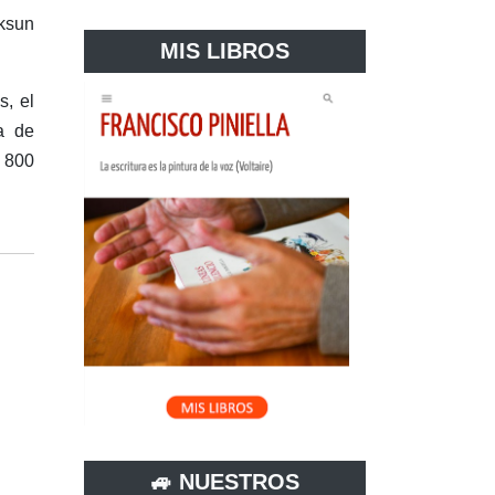
aksun
MIS LIBROS
s, el
a de
 800
🚙 NUESTROS