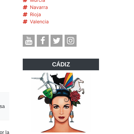
Murcia
Navarra
Rioja
Valencia
CÁDIZ
asa
or la