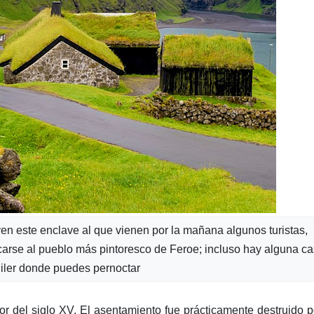
en este enclave al que vienen por la mañana algunos turistas,
carse al pueblo más pintoresco de Feroe; incluso hay alguna c
iler donde puedes pernoctar
r del siglo XV. El asentamiento fue prácticamente destruido p