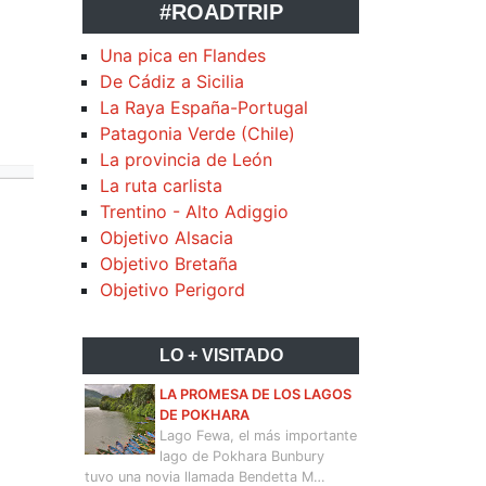
#ROADTRIP
Una pica en Flandes
De Cádiz a Sicilia
La Raya España-Portugal
Patagonia Verde (Chile)
La provincia de León
La ruta carlista
Trentino - Alto Adiggio
Objetivo Alsacia
Objetivo Bretaña
Objetivo Perigord
LO + VISITADO
LA PROMESA DE LOS LAGOS
DE POKHARA
Lago Fewa, el más importante
lago de Pokhara Bunbury
tuvo una novia llamada Bendetta M…