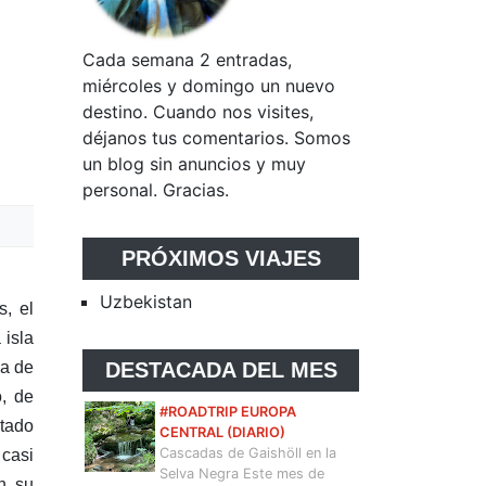
Cada semana 2 entradas,
miércoles y domingo un nuevo
destino. Cuando nos visites,
déjanos tus comentarios. Somos
un blog sin anuncios y muy
personal. Gracias.
PRÓXIMOS VIAJES
Uzbekistan
s, el
 isla
ya de
DESTACADA DEL MES
o, de
#ROADTRIP EUROPA
ltado
CENTRAL (DIARIO)
Cascadas de Gaishöll en la
 casi
Selva Negra Este mes de
n su