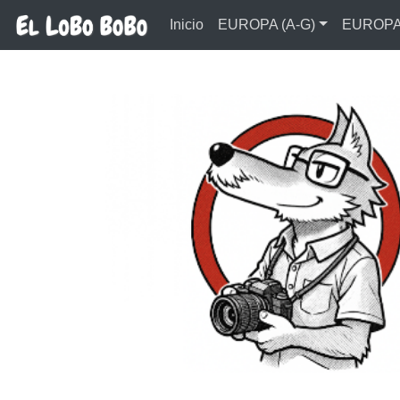
Ir al contenido principal
Inicio
EUROPA (A-G)
EUROPA 