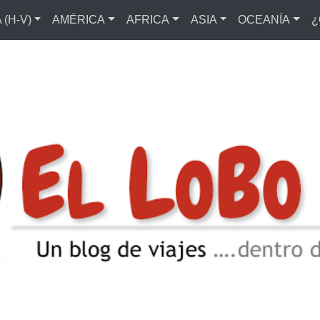
(H-V)
AMÉRICA
AFRICA
ASIA
OCEANÍA
¿