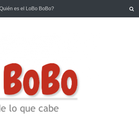
Quién es el LoBo BoBo?