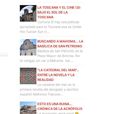
LA TOSCANA Y EL CINE (3):
BAJO EL SOL DE LA
TOSCANA
Cortona Si hay una película
apropiada para la Toscana esa es Under
the Tuscan Sun (t…
BUSCANDO A MAHOMA... LA
BASÍLICA DE SAN PETRONIO
Basílica de San Petronio en la
Plaza Mayor de Bolonia. No
te vengas sin ver a Mahoma me …
"LA CATEDRAL DEL MAR"…
ENTRE LA NOVELA Y LA
REALIDAD
La catedral del mar es la
primera novela del abogado y escritor
español Ildefonso Falcone…
ESTO ES UNA RUINA...
CRÓNICA DE LA ACRÓPOLIS
La Acrópolis ¡está rota! 😂