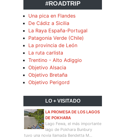
#ROADTRIP
Una pica en Flandes
De Cádiz a Sicilia
La Raya España-Portugal
Patagonia Verde (Chile)
La provincia de León
La ruta carlista
Trentino - Alto Adiggio
Objetivo Alsacia
Objetivo Bretaña
Objetivo Perigord
LO + VISITADO
LA PROMESA DE LOS LAGOS
DE POKHARA
Lago Fewa, el más importante
lago de Pokhara Bunbury
tuvo una novia llamada Bendetta M…