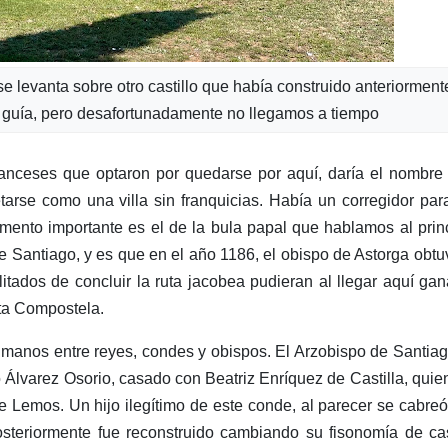
se levanta sobre otro castillo que había construido anteriorment
 con guía, pero desafortunadamente no llegamos a tiempo
franceses que optaron por quedarse por aquí, daría el nombr
tarse como una villa sin franquicias. Había un corregidor par
emento importante es el de la bula papal que hablamos al prin
e Santiago, y es que en el año 1186, el obispo de Astorga obtu
itados de concluir la ruta jacobea pudieran al llegar aquí gan
sta Compostela.
 manos entre reyes, condes y obispos. El Arzobispo de Santia
Álvarez Osorio, casado con Beatriz Enríquez de Castilla, quie
de Lemos. Un
hijo ilegítimo de este conde, al parecer se cabre
osteriormente fue reconstruido cambiando su fisonomía de cas