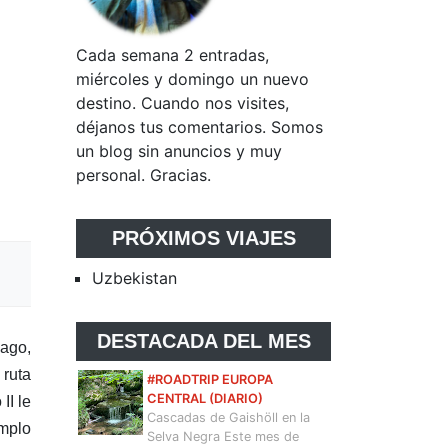
Cada semana 2 entradas,
miércoles y domingo un nuevo
destino. Cuando nos visites,
déjanos tus comentarios. Somos
un blog sin anuncios y muy
personal. Gracias.
PRÓXIMOS VIAJES
Uzbekistan
DESTACADA DEL MES
iago,
 ruta
#ROADTRIP EUROPA
CENTRAL (DIARIO)
II le
Cascadas de Gaishöll en la
emplo
Selva Negra Este mes de