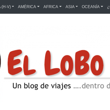
(H-V)
AMÉRICA
AFRICA
ASIA
OCEANÍA
¿