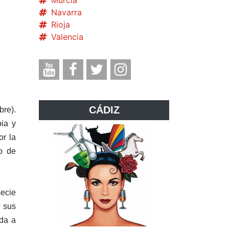
Murcia
Navarra
Rioja
Valencia
CÁDIZ
bre).
bia y
or la
o de
pecie
n sus
ada a