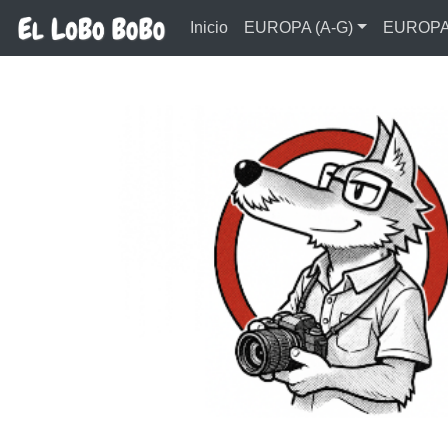
Ir al contenido principal
Inicio
EUROPA (A-G)
EUROPA 