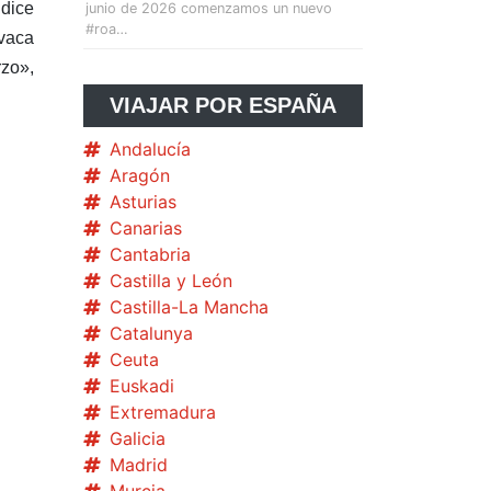
dice
junio de 2026 comenzamos un nuevo
#roa…
 vaca
rzo»,
VIAJAR POR ESPAÑA
Andalucía
Aragón
Asturias
Canarias
Cantabria
Castilla y León
Castilla-La Mancha
Catalunya
Ceuta
Euskadi
Extremadura
Galicia
Madrid