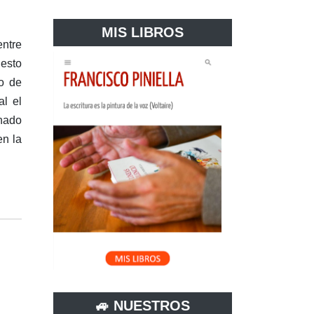
MIS LIBROS
entre
uesto
o de
al el
inado
en la
🚙 NUESTROS