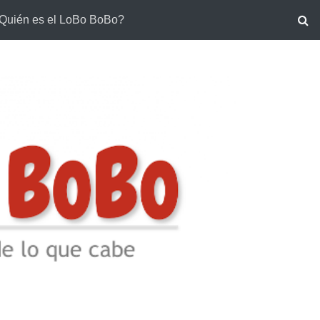
Quién es el LoBo BoBo?