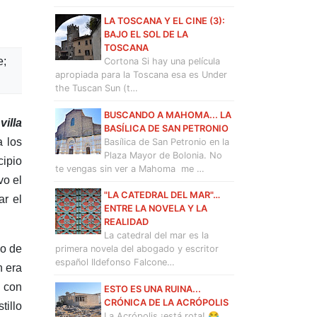
LA TOSCANA Y EL CINE (3):
BAJO EL SOL DE LA
TOSCANA
e;
Cortona Si hay una película
apropiada para la Toscana esa es Under
the Tuscan Sun (t…
BUSCANDO A MAHOMA... LA
e
villa
BASÍLICA DE SAN PETRONIO
a los
Basílica de San Petronio en la
Plaza Mayor de Bolonia. No
cipio
te vengas sin ver a Mahoma me …
vo el
"LA CATEDRAL DEL MAR"…
ar el
ENTRE LA NOVELA Y LA
REALIDAD
La catedral del mar es la
go de
primera novela del abogado y escritor
español Ildefonso Falcone…
n era
ó con
ESTO ES UNA RUINA...
CRÓNICA DE LA ACRÓPOLIS
tillo
La Acrópolis ¡está rota! 😂