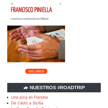
🚙 NUESTROS #ROADTRIP
Una pica en Flandes
De Cádiz a Sicilia