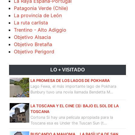
La Raya España-Portugal
Patagonia Verde (Chile)
La provincia de León
La ruta carlista
Trentino - Alto Adiggio
Objetivo Alsacia
Objetivo Bretaña
Objetivo Perigord
LO + VISITADO
LA PROMESA DE LOS LAGOS DE POKHARA
Lago Fewa, el más importante lago de Pokhara
Bunbury tuvo una novia llamada Bendetta M…
LA TOSCANA Y EL CINE (3): BAJO EL SOL DE LA
TOSCANA
Cortona Si hay una película apropiada para la
Toscana esa es Under the Tuscan Sun (t…
BUSCANDO A MAHOMA... LA BASÍLICA DE SAN