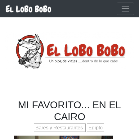
Ir al contenido principal
MI FAVORITO... EN EL
CAIRO
Bares y Restaurantes
Egipto