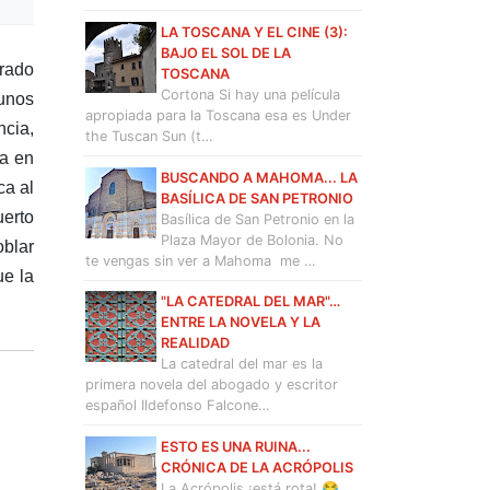
LA TOSCANA Y EL CINE (3):
BAJO EL SOL DE LA
rado
TOSCANA
Cortona Si hay una película
 unos
apropiada para la Toscana esa es Under
cia,
the Tuscan Sun (t…
da en
BUSCANDO A MAHOMA... LA
ca al
BASÍLICA DE SAN PETRONIO
uerto
Basílica de San Petronio en la
Plaza Mayor de Bolonia. No
oblar
te vengas sin ver a Mahoma me …
ue la
"LA CATEDRAL DEL MAR"…
ENTRE LA NOVELA Y LA
REALIDAD
La catedral del mar es la
primera novela del abogado y escritor
español Ildefonso Falcone…
ESTO ES UNA RUINA...
CRÓNICA DE LA ACRÓPOLIS
La Acrópolis ¡está rota! 😂