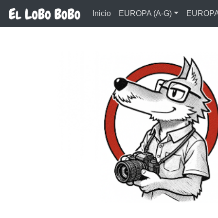
Ir al contenido principal
Inicio
EUROPA (A-G)
EUROPA 