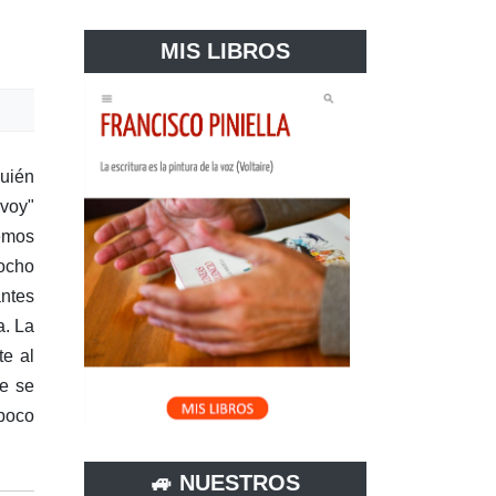
MIS LIBROS
quién
 voy"
hemos
ocho
antes
a. La
te al
ue se
 poco
🚙 NUESTROS