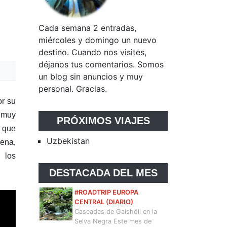
Cada semana 2 entradas,
miércoles y domingo un nuevo
destino. Cuando nos visites,
déjanos tus comentarios. Somos
un blog sin anuncios y muy
personal. Gracias.
or su
s muy
PRÓXIMOS VIAJES
l que
Uzbekistan
gena,
 los
DESTACADA DEL MES
#ROADTRIP EUROPA
CENTRAL (DIARIO)
Cascadas de Gaishöll en la
Selva Negra Este mes de