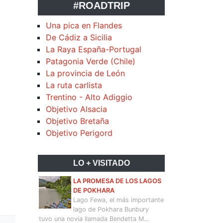
#ROADTRIP
Una pica en Flandes
De Cádiz a Sicilia
La Raya España-Portugal
Patagonia Verde (Chile)
La provincia de León
La ruta carlista
Trentino - Alto Adiggio
Objetivo Alsacia
Objetivo Bretaña
Objetivo Perigord
LO + VISITADO
LA PROMESA DE LOS LAGOS
DE POKHARA
Lago Fewa, el más importante
lago de Pokhara Bunbury
tuvo una novia llamada Bendetta M…