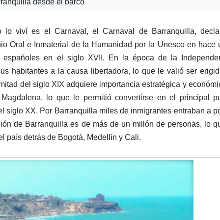
ranquilla desde el barco
lo viví es el Carnaval, el Carnaval de Barranquilla, decla
nio Oral e Inmaterial de la Humanidad por la Unesco en hace
 españoles en el siglo XVII. En la época de la Independen
us habitantes a la causa libertadora, lo que le valió ser erigi
mitad del siglo XIX adquiere importancia estratégica y económi
 Magdalena, lo que le permitió convertirse en el principal p
el siglo XX. Por Barranquilla miles de inmigrantes entraban a p
ón de Barranquilla es de más de un millón de personas, lo q
l país detrás de Bogotá, Medellín y Cali.