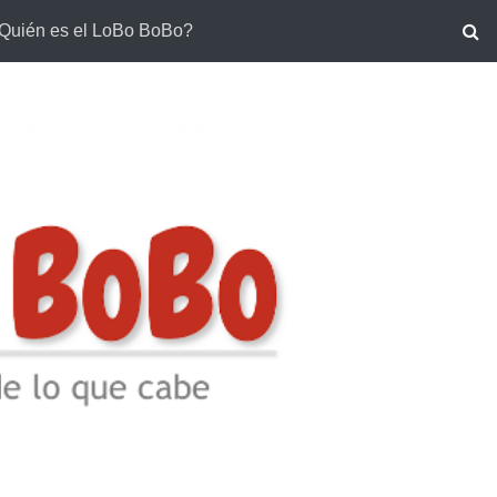
Quién es el LoBo BoBo?