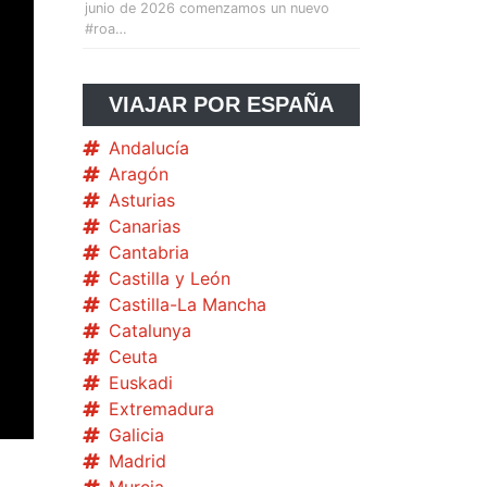
junio de 2026 comenzamos un nuevo
#roa…
VIAJAR POR ESPAÑA
Andalucía
Aragón
Asturias
Canarias
Cantabria
Castilla y León
Castilla-La Mancha
Catalunya
Ceuta
Euskadi
Extremadura
Galicia
Madrid