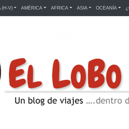
(H-V)
AMÉRICA
AFRICA
ASIA
OCEANÍA
¿