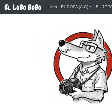
Ir al contenido principal
Inicio
EUROPA (A-G)
EUROPA 