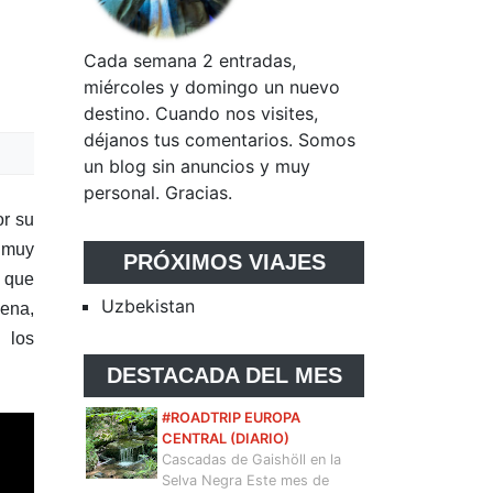
Cada semana 2 entradas,
miércoles y domingo un nuevo
destino. Cuando nos visites,
déjanos tus comentarios. Somos
un blog sin anuncios y muy
personal. Gracias.
or su
s muy
PRÓXIMOS VIAJES
l que
Uzbekistan
gena,
 los
DESTACADA DEL MES
#ROADTRIP EUROPA
CENTRAL (DIARIO)
Cascadas de Gaishöll en la
Selva Negra Este mes de