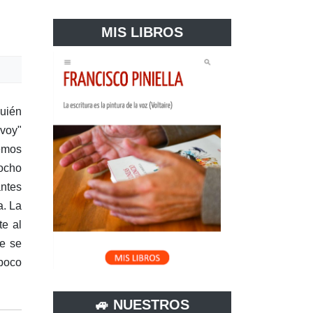
MIS LIBROS
quién
 voy"
hemos
ocho
antes
a. La
te al
ue se
 poco
🚙 NUESTROS