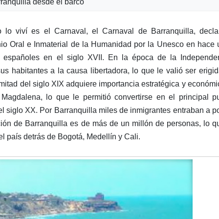
ranquilla desde el barco
lo viví es el Carnaval, el Carnaval de Barranquilla, decla
nio Oral e Inmaterial de la Humanidad por la Unesco en hace
 españoles en el siglo XVII. En la época de la Independen
us habitantes a la causa libertadora, lo que le valió ser erigi
mitad del siglo XIX adquiere importancia estratégica y económi
 Magdalena, lo que le permitió convertirse en el principal p
el siglo XX. Por Barranquilla miles de inmigrantes entraban a p
ón de Barranquilla es de más de un millón de personas, lo q
l país detrás de Bogotá, Medellín y Cali.