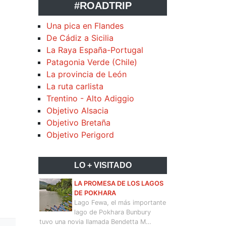
#ROADTRIP
Una pica en Flandes
De Cádiz a Sicilia
La Raya España-Portugal
Patagonia Verde (Chile)
La provincia de León
La ruta carlista
Trentino - Alto Adiggio
Objetivo Alsacia
Objetivo Bretaña
Objetivo Perigord
LO + VISITADO
LA PROMESA DE LOS LAGOS
DE POKHARA
Lago Fewa, el más importante
lago de Pokhara Bunbury
tuvo una novia llamada Bendetta M…