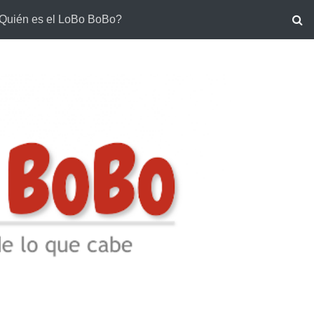
Quién es el LoBo BoBo?