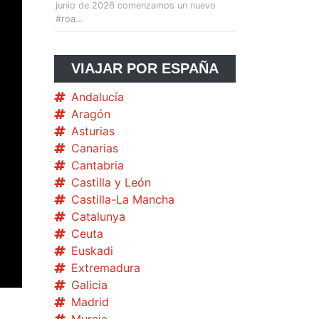
junio de 2026 comenzamos un nuevo
#roa…
VIAJAR POR ESPAÑA
Andalucía
Aragón
Asturias
Canarias
Cantabria
Castilla y León
Castilla-La Mancha
Catalunya
Ceuta
Euskadi
Extremadura
Galicia
Madrid