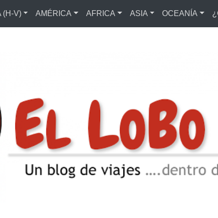
(H-V)
AMÉRICA
AFRICA
ASIA
OCEANÍA
¿