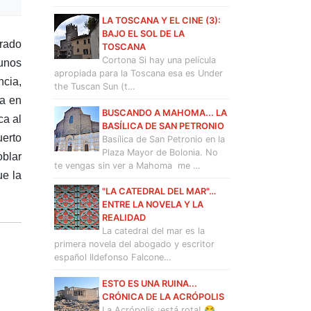
LA TOSCANA Y EL CINE (3):
BAJO EL SOL DE LA
rado
TOSCANA
Cortona Si hay una película
 unos
apropiada para la Toscana esa es Under
cia,
the Tuscan Sun (t…
da en
BUSCANDO A MAHOMA... LA
ca al
BASÍLICA DE SAN PETRONIO
uerto
Basílica de San Petronio en la
Plaza Mayor de Bolonia. No
oblar
te vengas sin ver a Mahoma me …
ue la
"LA CATEDRAL DEL MAR"…
ENTRE LA NOVELA Y LA
REALIDAD
La catedral del mar es la
primera novela del abogado y escritor
español Ildefonso Falcone…
ESTO ES UNA RUINA...
CRÓNICA DE LA ACRÓPOLIS
La Acrópolis ¡está rota! 😂