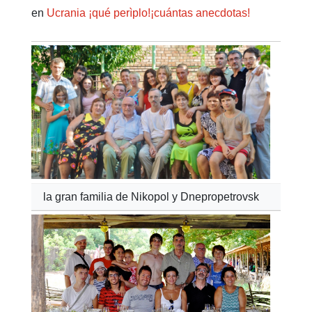
en
Ucrania
¡qué perìplo!¡cuántas anecdotas!
la gran familia de Nikopol y Dnepropetrovsk