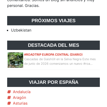
personal. Gracias.
PRÓXIMOS VIAJES
Uzbekistan
DESTACADA DEL MES
#ROADTRIP EUROPA CENTRAL (DIARIO)
Cascadas de Gaishöll en la Selva Negra Este mes
de junio de 2026 comenzamos un nuevo #roa…
VIAJAR POR ESPAÑA
Andalucía
Aragón
Asturias