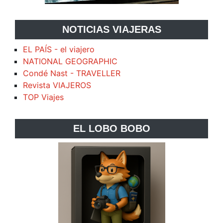
NOTICIAS VIAJERAS
EL PAÍS - el viajero
NATIONAL GEOGRAPHIC
Condé Nast - TRAVELLER
Revista VIAJEROS
TOP Viajes
EL LOBO BOBO