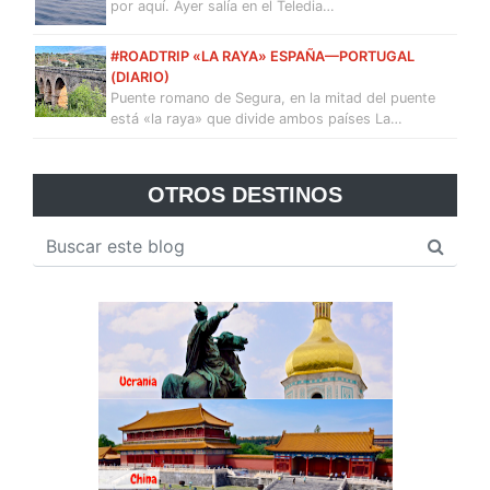
por aquí. Ayer salía en el Teledia…
#ROADTRIP «LA RAYA» ESPAÑA—PORTUGAL
(DIARIO)
Puente romano de Segura, en la mitad del puente
está «la raya» que divide ambos países La…
OTROS DESTINOS