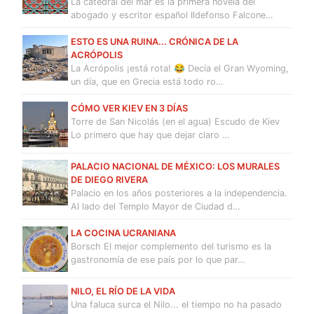
La catedral del mar es la primera novela del
abogado y escritor español Ildefonso Falcone…
ESTO ES UNA RUINA... CRÓNICA DE LA
ACRÓPOLIS
La Acrópolis ¡está rota! 😂 Decía el Gran Wyoming,
un día, que en Grecia está todo ro…
CÓMO VER KIEV EN 3 DÍAS
Torre de San Nicolás (en el agua) Escudo de Kiev
Lo primero que hay que dejar claro …
PALACIO NACIONAL DE MÉXICO: LOS MURALES
DE DIEGO RIVERA
Palacio en los años posteriores a la independencia.
Al lado del Templo Mayor de Ciudad d…
LA COCINA UCRANIANA
Borsch El mejor complemento del turismo es la
gastronomía de ese país por lo que par…
NILO, EL RÍO DE LA VIDA
Una faluca surca el Nilo... el tiempo no ha pasado