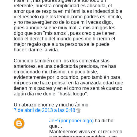
Para mí, mis padres siguen siendo todo un
referente, nuestra complicidad es absoluta, el
amor que se respira en mi familia es indescriptible
y el respeto que les tengo como padres es infinito,
y no me avergüenzo de lo que mil veces digo,
pues aunque suene muy mal, a mis amigos les
digo que son "mis amos", pues creo que tienen
todo el derecho del mundo pues me hicieron el
mejor regalo que a una persona se le puede
hacer: darme la vida.
Coincido también con los dos comentaristas
anteriores, es una dedicatoria preciosa, me has
emocionado muchísimo, un poco triste,
evidentemente por lo ocurrido, pero también para
mí pues me hace pensar en la avanzada edad que
tienen mis padres y en el cómo me sentiré cuando
algún día me den el "hasta luego".
Un abrazo enorme y mucho ánimo.
7 de abril de 2013 a las 0:48
JeP (por poner algo)
ha dicho
que…
Mantenemos vivos en el recuerdo