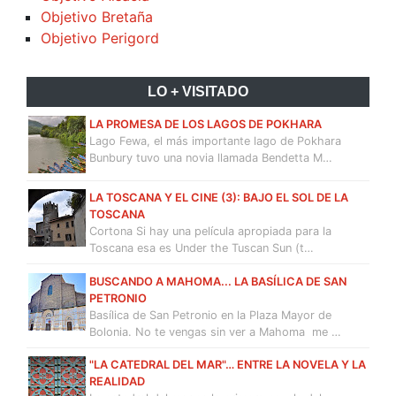
Objetivo Bretaña
Objetivo Perigord
LO + VISITADO
LA PROMESA DE LOS LAGOS DE POKHARA
Lago Fewa, el más importante lago de Pokhara
Bunbury tuvo una novia llamada Bendetta M…
LA TOSCANA Y EL CINE (3): BAJO EL SOL DE LA
TOSCANA
Cortona Si hay una película apropiada para la
Toscana esa es Under the Tuscan Sun (t…
BUSCANDO A MAHOMA... LA BASÍLICA DE SAN
PETRONIO
Basílica de San Petronio en la Plaza Mayor de
Bolonia. No te vengas sin ver a Mahoma me …
"LA CATEDRAL DEL MAR"… ENTRE LA NOVELA Y LA
REALIDAD