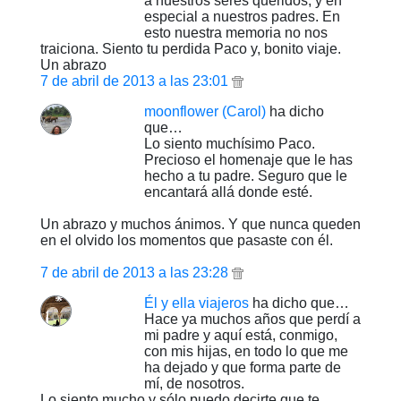
a nuestros seres queridos, y en
especial a nuestros padres. En
esto nuestra memoria no nos
traiciona. Siento tu perdida Paco y, bonito viaje.
Un abrazo
7 de abril de 2013 a las 23:01
moonflower (Carol)
ha dicho
que…
Lo siento muchísimo Paco.
Precioso el homenaje que le has
hecho a tu padre. Seguro que le
encantará allá donde esté.
Un abrazo y muchos ánimos. Y que nunca queden
en el olvido los momentos que pasaste con él.
7 de abril de 2013 a las 23:28
Él y ella viajeros
ha dicho que…
Hace ya muchos años que perdí a
mi padre y aquí está, conmigo,
con mis hijas, en todo lo que me
ha dejado y que forma parte de
mí, de nosotros.
Lo siento mucho y sólo puedo decirte que te