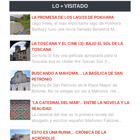
LO + VISITADO
LA PROMESA DE LOS LAGOS DE POKHARA
Lago Fewa, el más importante lago de Pokhara
Bunbury tuvo una novia llamada Bendetta M…
LA TOSCANA Y EL CINE (3): BAJO EL SOL DE LA
TOSCANA
Cortona Si hay una película apropiada para la
Toscana esa es Under the Tuscan Sun (t…
BUSCANDO A MAHOMA... LA BASÍLICA DE SAN
PETRONIO
Basílica de San Petronio en la Plaza Mayor de
Bolonia. No te vengas sin ver a Mahoma me …
"LA CATEDRAL DEL MAR"… ENTRE LA NOVELA Y LA
REALIDAD
La catedral del mar es la primera novela del
abogado y escritor español Ildefonso Falcone…
ESTO ES UNA RUINA... CRÓNICA DE LA
ACRÓPOLIS