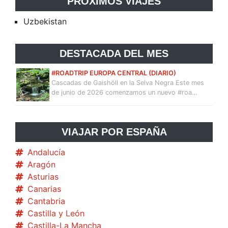
PRÓXIMOS VIAJES
Uzbekistan
DESTACADA DEL MES
#ROADTRIP EUROPA CENTRAL (DIARIO)
Cascadas de Gaishöll en la Selva Negra Este mes
de junio de 2026 comenzamos un nuevo #roa…
VIAJAR POR ESPAÑA
Andalucía
Aragón
Asturias
Canarias
Cantabria
Castilla y León
Castilla-La Mancha