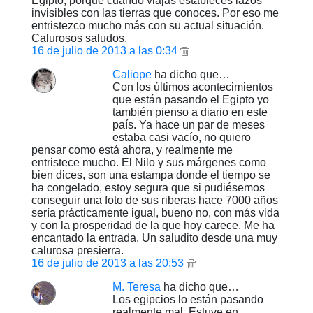
Egipto, porque cuando viajas estableces lazos
invisibles con las tierras que conoces. Por eso me
entristezco mucho más con su actual situación.
Calurosos saludos.
16 de julio de 2013 a las 0:34
Caliope
ha dicho que…
Con los últimos acontecimientos
que están pasando el Egipto yo
también pienso a diario en este
país. Ya hace un par de meses
estaba casi vacío, no quiero
pensar como está ahora, y realmente me
entristece mucho. El Nilo y sus márgenes como
bien dices, son una estampa donde el tiempo se
ha congelado, estoy segura que si pudiésemos
conseguir una foto de sus riberas hace 7000 años
sería prácticamente igual, bueno no, con más vida
y con la prosperidad de la que hoy carece. Me ha
encantado la entrada. Un saludito desde una muy
calurosa presierra.
16 de julio de 2013 a las 20:53
M. Teresa
ha dicho que…
Los egipcios lo están pasando
realmente mal. Estuve en