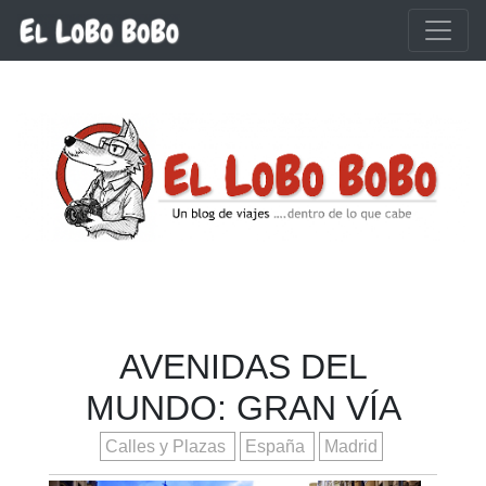
Ir al contenido principal
AVENIDAS DEL
MUNDO: GRAN VÍA
Calles y Plazas
España
Madrid