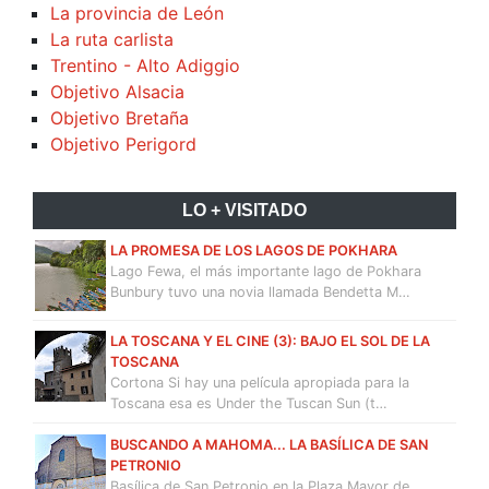
La provincia de León
La ruta carlista
Trentino - Alto Adiggio
Objetivo Alsacia
Objetivo Bretaña
Objetivo Perigord
LO + VISITADO
LA PROMESA DE LOS LAGOS DE POKHARA
Lago Fewa, el más importante lago de Pokhara
Bunbury tuvo una novia llamada Bendetta M…
LA TOSCANA Y EL CINE (3): BAJO EL SOL DE LA
TOSCANA
Cortona Si hay una película apropiada para la
Toscana esa es Under the Tuscan Sun (t…
BUSCANDO A MAHOMA... LA BASÍLICA DE SAN
PETRONIO
Basílica de San Petronio en la Plaza Mayor de