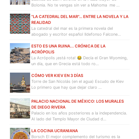
Bolonia. No te vengas sin ver a Mahoma me …
"LA CATEDRAL DEL MAR"… ENTRE LA NOVELA Y LA
REALIDAD
La catedral del mar es la primera novela del
abogado y escritor español Ildefonso Falcone…
ESTO ES UNA RUINA... CRÓNICA DE LA
ACRÓPOLIS
La Acrópolis ¡está rota! 😂 Decía el Gran Wyoming,
un día, que en Grecia está todo ro…
CÓMO VER KIEV EN 3 DÍAS
Torre de San Nicolás (en el agua) Escudo de Kiev
Lo primero que hay que dejar claro …
PALACIO NACIONAL DE MÉXICO: LOS MURALES
DE DIEGO RIVERA
Palacio en los años posteriores a la independencia.
Al lado del Templo Mayor de Ciudad d…
LA COCINA UCRANIANA
Borsch El mejor complemento del turismo es la