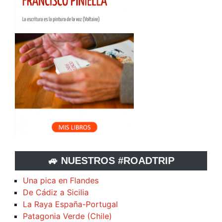
🚙 NUESTROS #ROADTRIP
Una pica en Flandes
De Cádiz a Sicilia
La Raya España-Portugal
Patagonia Verde (Chile)