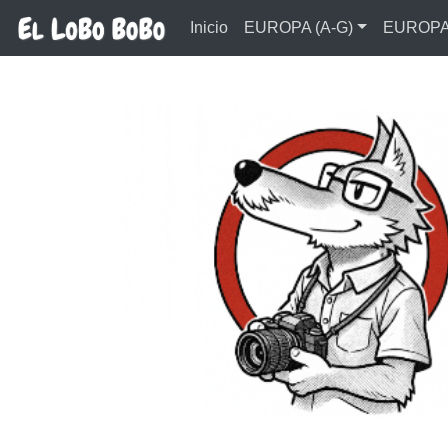
Ir al contenido principal
Inicio
EUROPA (A-G)
EUROPA 