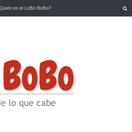
Quién es el LoBo BoBo?