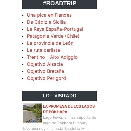
#ROADTRIP
Una pica en Flandes
De Cádiz a Sicilia
La Raya España-Portugal
Patagonia Verde (Chile)
La provincia de León
La ruta carlista
Trentino - Alto Adiggio
Objetivo Alsacia
Objetivo Bretaña
Objetivo Perigord
LO + VISITADO
LA PROMESA DE LOS LAGOS
DE POKHARA
Lago Fewa, el más importante
lago de Pokhara Bunbury
tuvo una novia llamada Bendetta M…