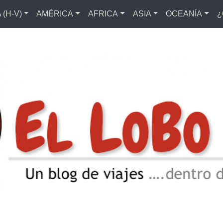
(H-V)
AMÉRICA
AFRICA
ASIA
OCEANÍA
¿