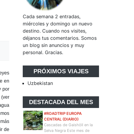
Cada semana 2 entradas,
miércoles y domingo un nuevo
destino. Cuando nos visites,
déjanos tus comentarios. Somos
un blog sin anuncios y muy
personal. Gracias.
PRÓXIMOS VIAJES
reyes
te en
Uzbekistan
y por
 (ver
DESTACADA DEL MES
 agua
vimos
#ROADTRIP EUROPA
CENTRAL (DIARIO)
s más
Cascadas de Gaishöll en la
ir de
Selva Negra Este mes de