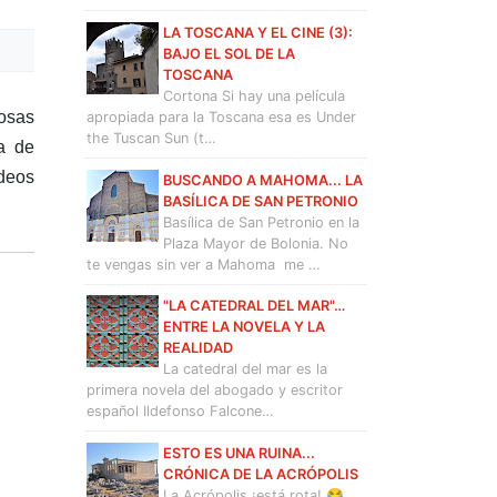
LA TOSCANA Y EL CINE (3):
BAJO EL SOL DE LA
TOSCANA
Cortona Si hay una película
cosas
apropiada para la Toscana esa es Under
the Tuscan Sun (t…
a de
rdeos
BUSCANDO A MAHOMA... LA
BASÍLICA DE SAN PETRONIO
Basílica de San Petronio en la
Plaza Mayor de Bolonia. No
te vengas sin ver a Mahoma me …
"LA CATEDRAL DEL MAR"…
ENTRE LA NOVELA Y LA
REALIDAD
La catedral del mar es la
primera novela del abogado y escritor
español Ildefonso Falcone…
ESTO ES UNA RUINA...
CRÓNICA DE LA ACRÓPOLIS
La Acrópolis ¡está rota! 😂