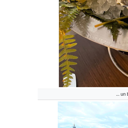
... u