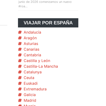
junio de 2026 comenzamos un nuevo
#roa…
VIAJAR POR ESPAÑA
Andalucía
Aragón
Asturias
Canarias
Cantabria
Castilla y León
Castilla-La Mancha
Catalunya
Ceuta
Euskadi
Extremadura
Galicia
Madrid