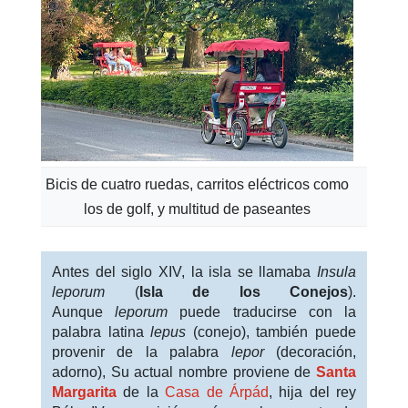
Bicis de cuatro ruedas, carritos eléctricos como
los de golf, y multitud de paseantes
Antes del siglo XIV, la isla se llamaba
Insula
leporum
(
Isla de los Conejos
).
Aunque
leporum
puede traducirse con la
palabra latina
lepus
(conejo), también puede
provenir de la palabra
lepor
(decoración,
adorno),
Su actual nombre proviene de
Santa
Margarita
de la
Casa de Árpád
, hija del rey