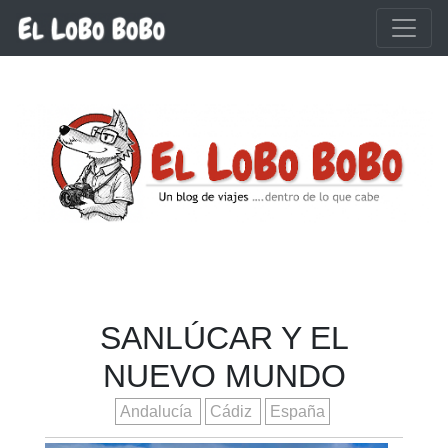
Ir al contenido principal
SANLÚCAR Y EL
NUEVO MUNDO
Andalucía
Cádiz
España