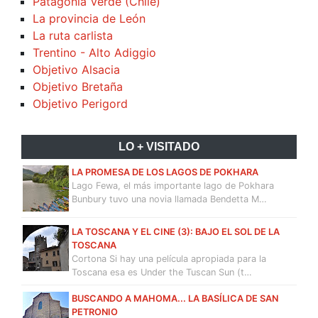
Patagonia Verde (Chile)
La provincia de León
La ruta carlista
Trentino - Alto Adiggio
Objetivo Alsacia
Objetivo Bretaña
Objetivo Perigord
LO + VISITADO
LA PROMESA DE LOS LAGOS DE POKHARA
Lago Fewa, el más importante lago de Pokhara
Bunbury tuvo una novia llamada Bendetta M…
LA TOSCANA Y EL CINE (3): BAJO EL SOL DE LA
TOSCANA
Cortona Si hay una película apropiada para la
Toscana esa es Under the Tuscan Sun (t…
BUSCANDO A MAHOMA... LA BASÍLICA DE SAN
PETRONIO