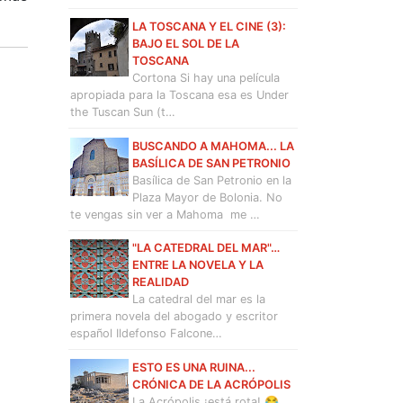
LA TOSCANA Y EL CINE (3):
BAJO EL SOL DE LA
TOSCANA
Cortona Si hay una película
apropiada para la Toscana esa es Under
the Tuscan Sun (t…
BUSCANDO A MAHOMA... LA
BASÍLICA DE SAN PETRONIO
Basílica de San Petronio en la
Plaza Mayor de Bolonia. No
te vengas sin ver a Mahoma me …
"LA CATEDRAL DEL MAR"…
ENTRE LA NOVELA Y LA
REALIDAD
La catedral del mar es la
primera novela del abogado y escritor
español Ildefonso Falcone…
ESTO ES UNA RUINA...
CRÓNICA DE LA ACRÓPOLIS
La Acrópolis ¡está rota! 😂