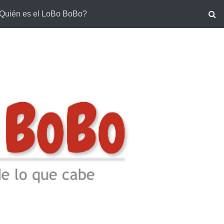
Quién es el LoBo BoBo?