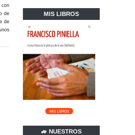
k con
MIS LIBROS
o de
te de
unos
🚙 NUESTROS