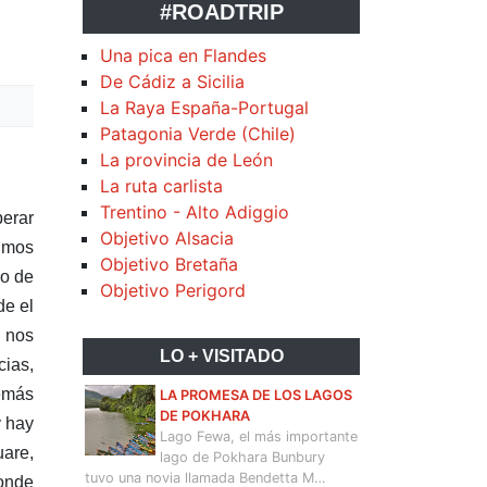
#ROADTRIP
Una pica en Flandes
De Cádiz a Sicilia
La Raya España-Portugal
Patagonia Verde (Chile)
La provincia de León
La ruta carlista
Trentino - Alto Adiggio
perar
Objetivo Alsacia
vimos
Objetivo Bretaña
do de
Objetivo Perigord
de el
o nos
LO + VISITADO
cias,
demás
LA PROMESA DE LOS LAGOS
DE POKHARA
y hay
Lago Fewa, el más importante
uare,
lago de Pokhara Bunbury
tuvo una novia llamada Bendetta M…
donde