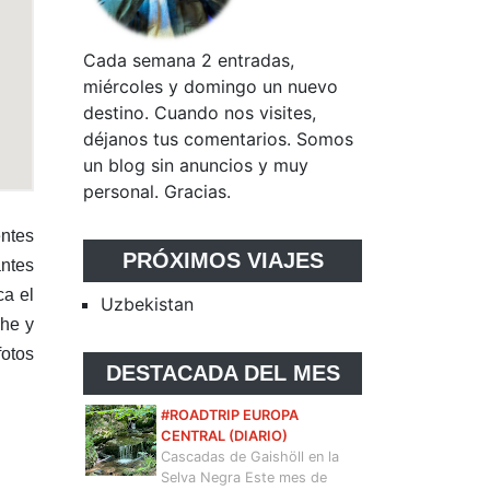
Cada semana 2 entradas,
miércoles y domingo un nuevo
destino. Cuando nos visites,
déjanos tus comentarios. Somos
un blog sin anuncios y muy
personal. Gracias.
entes
PRÓXIMOS VIAJES
antes
ca el
Uzbekistan
che y
fotos
DESTACADA DEL MES
#ROADTRIP EUROPA
CENTRAL (DIARIO)
Cascadas de Gaishöll en la
Selva Negra Este mes de