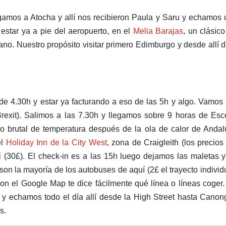
egamos a Atocha y allí nos recibieron Paula y Saru y echamos
 estar ya a pie del aeropuerto, en el
Melia Barajas
, un clásic
o. Nuestro propósito visitar primero Edimburgo y desde allí d
 de 4.30h y estar ya facturando a eso de las 5h y algo. Vamos
Brexit). Salimos a las 7.30h y llegamos sobre 9 horas de Esc
o brutal de temperatura después de la ola de calor de Andal
el
Holiday Inn de la City West
, zona de Craigleith (los precio
xi (30£). El check-in es a las 15h luego dejamos las maletas 
son la mayoría de los autobuses de aquí (2£ el trayecto individ
Con el Google Map te dice fácilmente qué línea o líneas coger
y echamos todo el día allí desde la High Street hasta Canon
s.