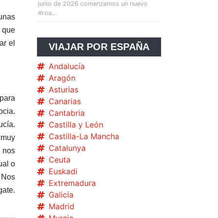
junio de 2026 comenzamos un nuevo
#roa…
 unas
o que
ar el
VIAJAR POR ESPAÑA
Andalucía
Aragón
Asturias
 para
Canarias
ocia.
Cantabria
Castilla y León
ucía.
Castilla-La Mancha
s muy
Catalunya
y nos
Ceuta
ual o
Euskadi
. Nos
Extremadura
gate.
Galicia
Madrid