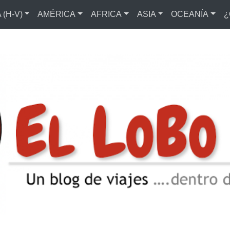
(H-V)
AMÉRICA
AFRICA
ASIA
OCEANÍA
¿