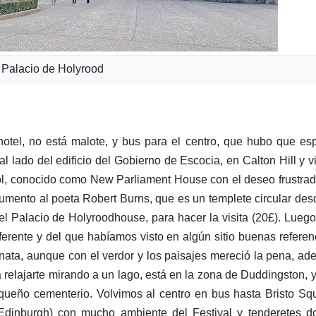
Palacio de Holyrood
tel, no está malote, y bus para el centro, que hubo que es
l lado del edificio del Gobierno de Escocia, en Calton Hill y 
ool, conocido como New Parliament House con el deseo frustra
numento al poeta Robert Burns, que es un templete circular des
el Palacio de Holyroodhouse, para hacer la visita (20£). Lueg
ferente y del que habíamos visto en algún sitio buenas referen
inata, aunque con el verdor y los paisajes mereció la pena, a
 relajarte mirando a un lago, está en la zona de Duddingston, 
equeño cementerio. Volvimos al centro en bus hasta Bristo Sq
f Edinburgh) con mucho ambiente del Festival y tenderetes 