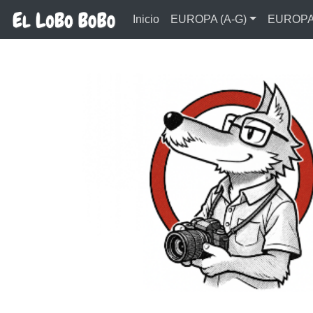
Ir al contenido principal
Inicio
EUROPA (A-G)
EUROPA 